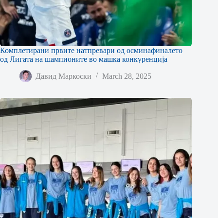
Комплетирани првите натпревари од осминафиналето
од Лигата на шампионите во машка конкуренција
Давид Маркоски
March 28, 2025