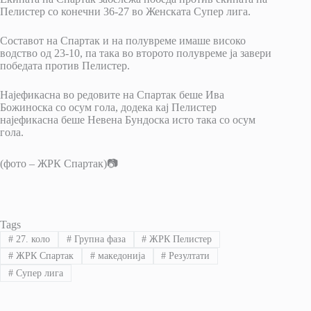
Пелистер со конечни 36-27 во Женската Супер лига.
Составот на Спартак и на полувреме имаше високо
водство од 23-10, па така во второто полувреме ја завери
победата против Пелистер.
Најефикасна во редовите на Спартак беше Ива
Божиноска со осум гола, додека кај Пелистер
најефикасна беше Невена Бундоска исто така со осум
гола.
(фото – ЖРК Спартак)📷
Tags
#
27. коло
#
Групна фаза
#
ЖРК Пелистер
#
ЖРК Спартак
#
македонија
#
Резултати
#
Супер лига