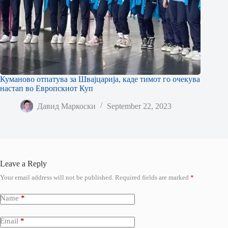
Куманово отпатува за Швајцарија, каде тимот го очекува
настап во Европскиот Куп
Давид Маркоски
September 22, 2023
Leave a Reply
Your email address will not be published.
Required fields are marked
*
Name
*
Email
*