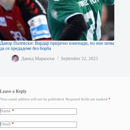
Давор Палевски: Вардар пријатно изненади, но ние нема
да се предадеме без борба
Давид Маркоски
September 22, 2023
Leave a Reply
Your email address will not be published.
Required fields are marked
*
Name
*
Email
*