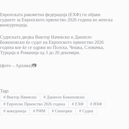
Европската ракометна федерација (ЕХФ) ги објави
судиите за Европското првенство 2026 година во женска
конкуренција.
Судиската двојка Виктор Начевски и Даниело
Божиновски ќе судат на Европското првенство 2026
година кое ќе се одржи во Полска, Чешка, Словачка,
Турција и Романија од 3 до 20 декември.
(фото – Архива)📷
Tags
#
Виктор Начевски
#
Даниело Божиновски
#
Европско Првенство 2026 година
#
ЕХФ
#
ИХФ
#
македонија
#
РФМ
#
Сениорки
#
Судии