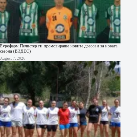
Еурофарм Пелистер ги промовираше новите дресови за новата
сезона (ВИДЕО)
August 7, 2026