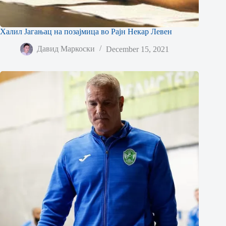
Халил Јагањац на позајмица во Рајн Некар Левен
Давид Маркоски
December 15, 2021