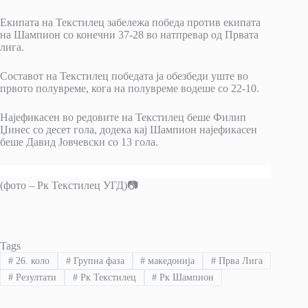
Екипата на Текстилец забележа победа против екипата
на Шампион со конечни 37-28 во натпревар од Првата
лига.
Составот на Текстилец победата ја обезбеди уште во
првото полувреме, кога на полувреме водеше со 22-10.
Најефикасен во редовите на Текстилец беше Филип
Џинес со десет гола, додека кај Шампион најефикасен
беше Давид Јовчевски со 13 гола.
(фото – Рк Текстилец УГД)📷
Tags
#
26. коло
#
Групна фаза
#
македонија
#
Прва Лига
#
Резултати
#
Рк Текстилец
#
Рк Шампион