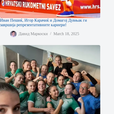
Иван Пешиќ, Игор Карачиќ и Домагој Дувњак ги
завршија репрезентативните кариери!
Давид Маркоски
March 18, 2025