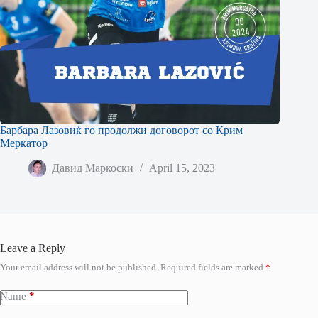
Барбара Лазовиќ го продолжи договорот со Крим
Меркатор
Давид Маркоски
April 15, 2023
Leave a Reply
Your email address will not be published.
Required fields are marked
*
Name
*