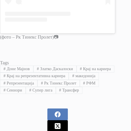
(фото – Рк Тинекс Пролет)📷
Tags
#
Доне Мајнов
#
Златко Даскалоски
#
Крај на кариера
#
Крај на репрезентативна кариера
#
македонија
#
Репрезентација
#
Рк Тинекс Пролет
#
РФМ
#
Сениори
#
Супер лига
#
Трансфер