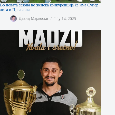
Во новата сезона во женска конкуренција ќе има Супер
лига и Прва лига
Давид Маркоски
July 14, 2025