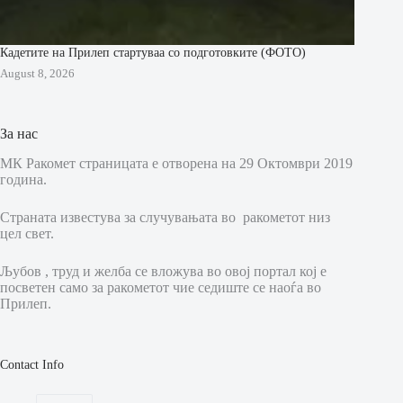
Кадетите на Прилеп стартуваа со подготовките (ФОТО)
August 8, 2026
За нас
МК Ракомет страницата е отворена на 29 Октомври 2019
година.
Страната известува за случувањата во ракометот низ
цел свет.
Љубов , труд и желба се вложува во овој портал кој е
посветен само за ракометот чие седиште се наоѓа во
Прилеп.
Contact Info