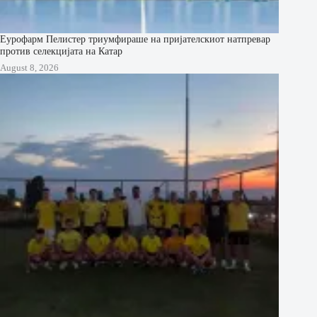
Еурофарм Пелистер триумфираше на пријателскиот натпревар
против селекцијата на Катар
August 8, 2026