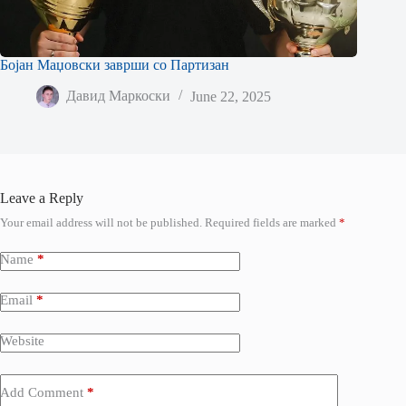
Бојан Маџовски заврши со Партизан
Давид Маркоски
June 22, 2025
Leave a Reply
Your email address will not be published.
Required fields are marked
*
Name
*
Email
*
Website
Add Comment
*