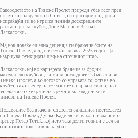
Раководството на Тинекс Пролет приреди убав гест пред
почетокот на дуелот со Струга, со пригодни подароци
испраќајќи ги во играчка пензија доскорешните
ракометари на клубот, Доне Мајнов и Златко
Даскалоски.
Мајнов повеќе од една деценија ги бранеше боите на
Тинекс Пролет, а од почетокот на оваа 2026 година ја
извршува функцијата шеф на стручниот штаб.
Даскалоски, кој во кариерата бранеше за бројни
македонски клубови, ги мина последните 18 месеци во
Тинекс Пролет, а во договор со управата тој остана во
клубот, како тренер на голманите во првата екипа, но и
за работа со чуварите на мрежата во младинските
тимови на Тинекс Пролет.
Подароците беа врачени од долгогодишниот претседател
на Тинекс Пролет, Душко Кадиевски, како и поомшниот
тренер Петар Тотиќ, кој исто така долги години е дел од
спортскиот колектив на клубот.