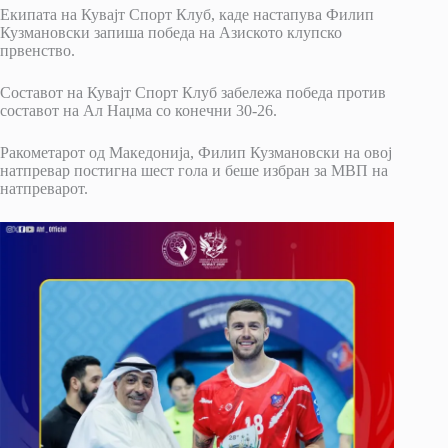
Екипата на Кувајт Спорт Клуб, каде настапува Филип
Кузмановски запиша победа на Азиското клупско
првенство.
Составот на Кувајт Спорт Клуб забележа победа против
составот на Ал Наџма со конечни 30-26.
Ракометарот од Македонија, Филип Кузмановски на овој
натпревар постигна шест гола и беше избран за МВП на
натпреварот.