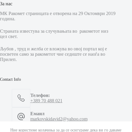
За нас
МК Ракомет страницата е отворена на 29 Октомври 2019
година.
Страната известува за случувањата во ракометот низ
цел свет.
Љубов , труд и желба се вложува во овој портал кој е
посветен само за ракометот чие седиште се наоѓа во
Прилеп.
Contact Info
Телефон:
+389 70 488 021
Емаил
markovskidavid2@yahoo.com
Ние користиме колачиња за да се осигураме дека ви го даваме