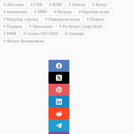
#
Диплома
#
ЕХФ
#
ИХФ
#
Јубилеј
#
Кувајт
#
македонија
#
МВП
#
Награда
#
Најдобар играч
#
Најдобар стрелец
#
Најкорисен играч
#
Плакета
#
Подарок
#
Признание
#
Рк Кувајт Спорт Клуб
#
РФМ
#
Сезона 2025/2026
#
Сениори
#
Филип Кузмановски