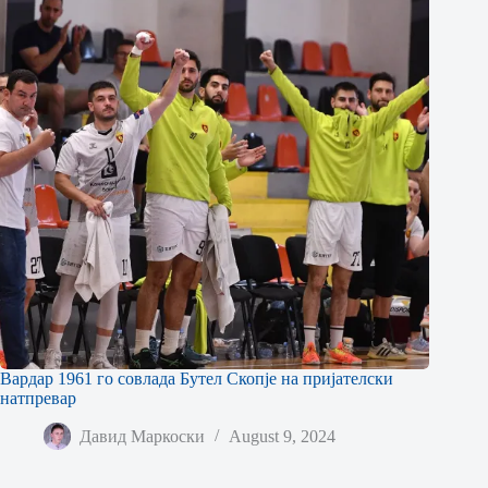
Вардар 1961 го совлада Бутел Скопје на пријателски
натпревар
Давид Маркоски
August 9, 2024