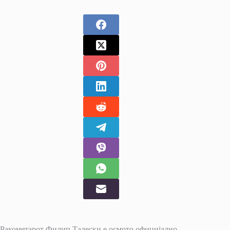
Ракометарот Филип Талески е осмото официјално