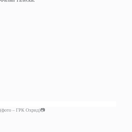
Филип Талески.
(фото – ГРК Охрид)📷