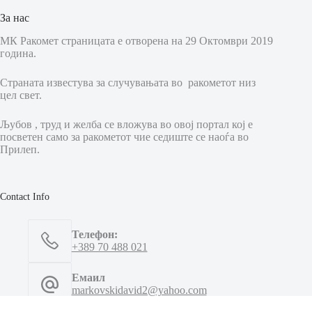
За нас
МК Ракомет страницата е отворена на 29 Октомври 2019
година.
Страната известува за случувањата во ракометот низ
цел свет.
Љубов , труд и желба се вложува во овој портал кој е
посветен само за ракометот чие седиште се наоѓа во
Прилеп.
Contact Info
Телефон:
+389 70 488 021
Емаил
markovskidavid2@yahoo.com