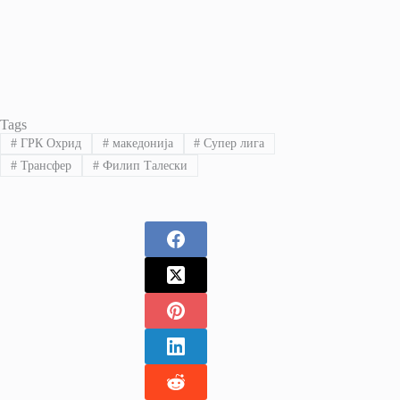
Tags
#
ГРК Охрид
#
македонија
#
Супер лига
#
Трансфер
#
Филип Талески