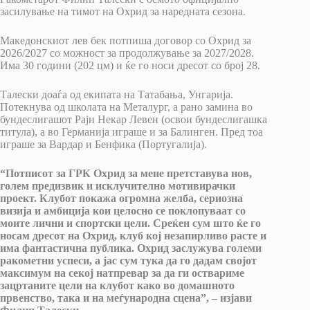
засилување на тимот на Охрид за наредната сезона.
Македонскиот лев бек потпиша договор со Охрид за
2026/2027 со можност за продолжување за 2027/2028.
Има 30 години (202 цм) и ќе го носи дресот со број 28.
Талески доаѓа од екипата на Татабања, Унгарија.
Потекнува од школата на Металург, а рано замина во
бундеслигашот Рајн Некар Левен (освои бундеслигашка
титула), а во Германија играше и за Балинген. Пред тоа
играше за Вардар и Бенфика (Португалија).
“Потписот за ГРК Охрид за мене претставува нов,
голем предизвик и исклучително мотивирачки
проект. Клубот покажа огромна желба, сериозна
визија и амбиција кои целосно се поклопуваат со
моите лични и спортски цели. Среќен сум што ќе го
носам дресот на Охрид, клуб кој незапирливо расте и
има фантастична публика. Охрид заслужува големи
ракометни успеси, а јас сум тука да го дадам својот
максимум на секој натпревар за да ги оствариме
зацртаните цели на клубот како во домашното
првенство, така и на меѓународна сцена”, – изјави