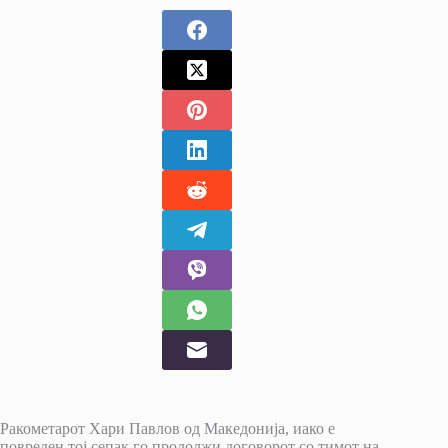
Ракометарот Хари Павлов од Македонија, иако е
повреден тој сепак го продолжи договорот со тимот на