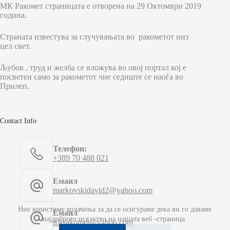
МК Ракомет страницата е отворена на 29 Октомври 2019
година.
Страната известува за случувањата во ракометот низ
цел свет.
Љубов , труд и желба се вложува во овој портал кој е
посветен само за ракометот чие седиште се наоѓа во
Прилеп.
Contact Info
Телефон:
+389 70 488 021
Емаил
markovskidavid2@yahoo.com
Ние користиме колачиња за да се осигураме дека ви го даваме
Емаил
најдоброто искуство на нашата веб -страница.
mkrakomet@yahoo.com