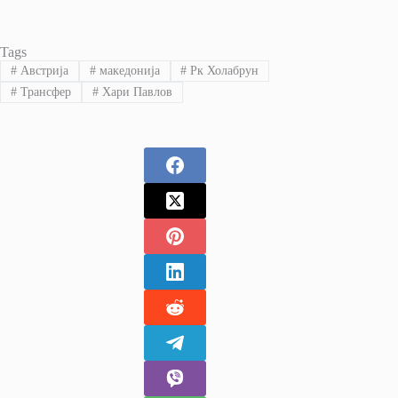
Tags
#
Австрија
#
македонија
#
Рк Холабрун
#
Трансфер
#
Хари Павлов