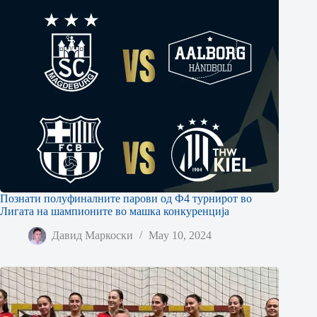
Познати полуфиналните парови од Ф4 турнирот во
Лигата на шампионите во машка конкуренција
Давид Маркоски
May 10, 2024