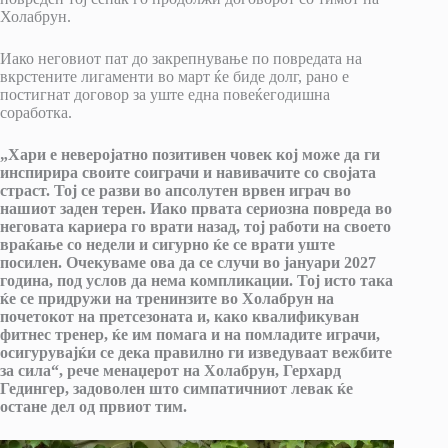
Холабрун.
Иако неговиот пат до закрепнување по повредата на
вкрстените лигаменти во март ќе биде долг, рано е
постигнат договор за уште една повеќегодишна
соработка.
„Хари е неверојатно позитивен човек кој може да ги
инспирира своите соиграчи и навивачите со својата
страст. Тој се разви во апсолутен врвен играч во
нашиот заден терен. Иако првата сериозна повреда во
неговата кариера го врати назад, тој работи на своето
враќање со недели и сигурно ќе се врати уште
посилен. Очекуваме ова да се случи во јануари 2027
година, под услов да нема компликации. Тој исто така
ќе се придружи на тренинзите во Холабрун на
почетокот на претсезоната и, како квалификуван
фитнес тренер, ќе им помага и на помладите играчи,
осигурувајќи се дека правилно ги изведуваат вежбите
за сила“, рече менаџерот на Холабрун, Герхард
Гедингер, задоволен што симпатичниот левак ќе
остане дел од првиот тим.