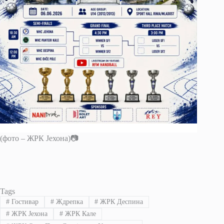
(фото – ЖРК Јехона)📷
Tags
#
Гостивар
#
Ждрепка
#
ЖРК Деспина
#
ЖРК Јехона
#
ЖРК Кале