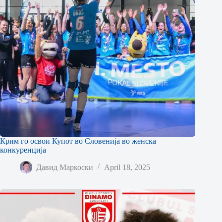
Крим го освои Купот во Словенија во женска
конкуренција
Давид Маркоски
April 18, 2025