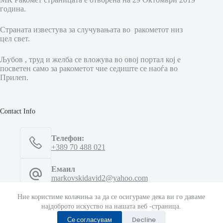
година.
Страната известува за случувањата во ракометот низ
цел свет.
Љубов , труд и желба се вложува во овој портал кој е
посветен само за ракометот чие седиште се наоѓа во
Прилеп.
Contact Info
Телефон:
+389 70 488 021
Емаил
markovskidavid2@yahoo.com
Ние користиме колачиња за да се осигураме дека ви го даваме
Емаил
најдоброто искуство на нашата веб -страница.
mkrakomet@yahoo.com
Се согласувам
Decline