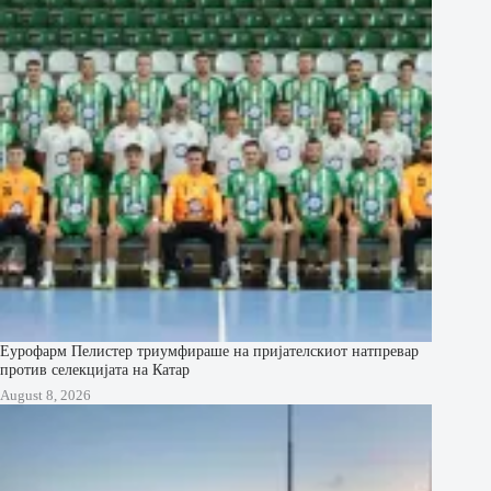
Еурофарм Пелистер триумфираше на пријателскиот натпревар
против селекцијата на Катар
August 8, 2026