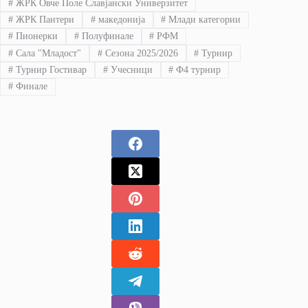
#
ЖРК Овче Поле Славјански Универзитет
#
ЖРК Пантери
#
македонија
#
Млади категории
#
Пионерки
#
Полуфинале
#
РФМ
#
Сала "Младост"
#
Сезона 2025/2026
#
Турнир
#
Турнир Гостивар
#
Учесници
#
Ф4 турнир
#
Финале