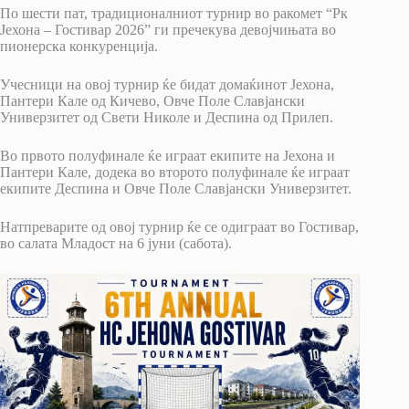
По шести пат, традиционалниот турнир во ракомет “Рк
Јехона – Гостивар 2026” ги пречекува девојчињата во
пионерска конкуренција.
Учесници на овој турнир ќе бидат домаќинот Јехона,
Пантери Кале од Кичево, Овче Поле Славјански
Универзитет од Свети Николе и Деспина од Прилеп.
Во првото полуфинале ќе играат екипите на Јехона и
Пантери Кале, додека во второто полуфинале ќе играат
екипите Деспина и Овче Поле Славјански Универзитет.
Натпреварите од овој турнир ќе се одиграат во Гостивар,
во салата Младост на 6 јуни (сабота).