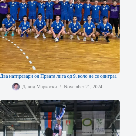
Два натпревари од Првата лига од 9. коло не се одиграа
Давид Маркоски
November 21, 2024