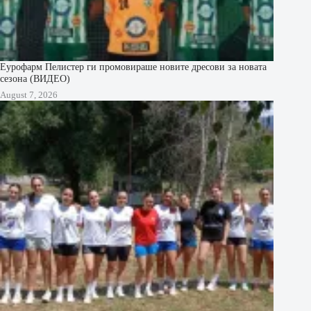
Еурофарм Пелистер ги промовираше новите дресови за новата
сезона (ВИДЕО)
August 7, 2026