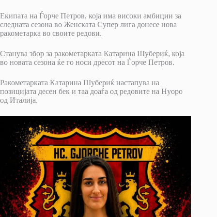
Екипата на Ѓорче Петров, која има високи амбиции за
следната сезона во Женската Супер лига донесе нова
ракометарка во своите редови.
Станува збор за ракометарката Катарина Шубериќ, која
во новата сезона ќе го носи дресот на Ѓорче Петров.
Ракометарката Катарина Шубериќ настапува на
позицијата десен бек и таа доаѓа од редовите на Нуоро
од Италија.