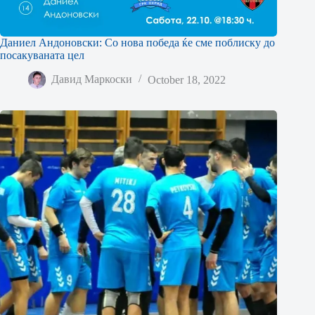
Даниел Андоновски: Со нова победа ќе сме поблиску до
посакуваната цел
Давид Маркоски
October 18, 2022