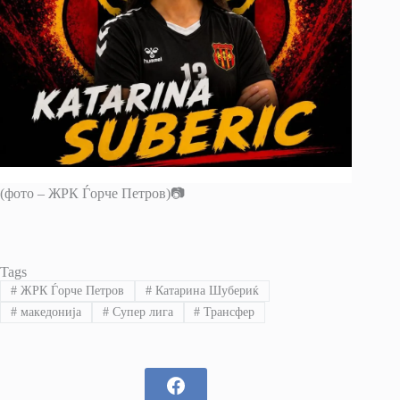
(фото – ЖРК Ѓорче Петров)📷
Tags
#
ЖРК Ѓорче Петров
#
Катарина Шубериќ
#
македонија
#
Супер лига
#
Трансфер