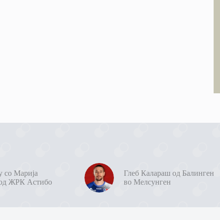
у со Марија
Глеб Калараш од Балинген
од ЖРК Астибо
во Мелсунген