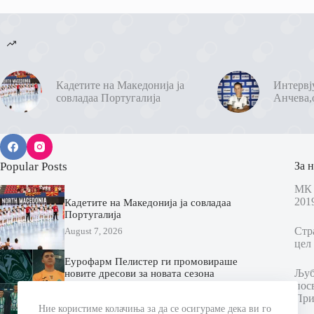
Кадетите на Македонија ја
Интервј
совладаа Португалија
Анчева,
Popular Posts
За н
МК 
201
Кадетите на Македонија ја совладаа
Португалија
Стр
August 7, 2026
цел 
Еурофарм Пелистер ги промовираше
Љубо
новите дресови за новата сезона
пос
(ВИДЕО)
При
August 7, 2026
Ние користиме колачиња за да се осигураме дека ви го