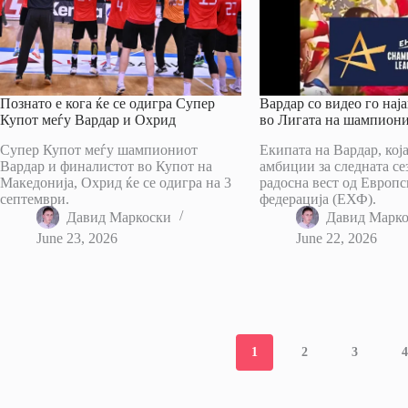
Познато е кога ќе се одигра Супер
Вардар со видео го нај
Купот меѓу Вардар и Охрид
во Лигата на шампион
Супер Купот меѓу шампиониот
Екипата на Вардар, кој
Вардар и финалистот во Купот на
амбиции за следната се
Македонија, Охрид ќе се одигра на 3
радосна вест од Европс
септември.
федерација (ЕХФ).
Давид Маркоски
Давид Марк
June 23, 2026
June 22, 2026
1
2
3