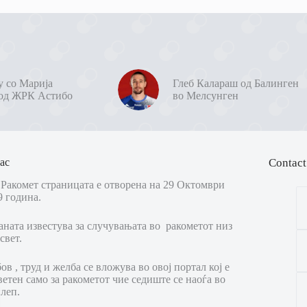
у со Марија
Глеб Калараш од Балинген
од ЖРК Астибо
во Мелсунген
ас
Contact
Ракомет страницата е отворена на 29 Октомври
9 година.
аната известува за случувањата во ракометот низ
свет.
в , труд и желба се вложува во овој портал кој е
ветен само за ракометот чие седиште се наоѓа во
леп.