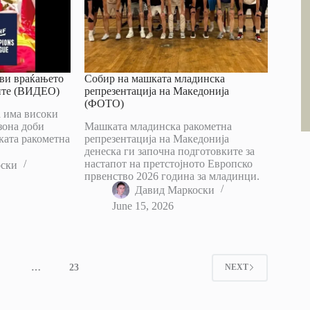
ави враќањето
Собир на машката младинска
ите (ВИДЕО)
репрезентација на Македонија
(ФОТО)
а има високи
зона доби
Машката младинска ракометна
ката ракометна
репрезентација на Македонија
денеска ги започна подготовките за
настапот на претстојното Европско
оски
првенство 2026 година за младинци.
Давид Маркоски
June 15, 2026
4
…
23
NEXT