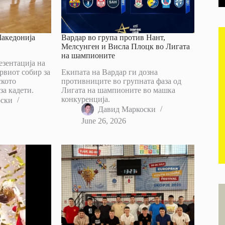
Македонија
Вардар во група против Нант,
Мелсунген и Висла Плоцк во Лигата
на шампионите
езентација на
рвиот собир за
Екипата на Вардар ги дозна
ското
противниците во групната фаза од
за кадети.
Лигата на шампионите во машка
конкуренција.
оски
Давид Маркоски
June 26, 2026