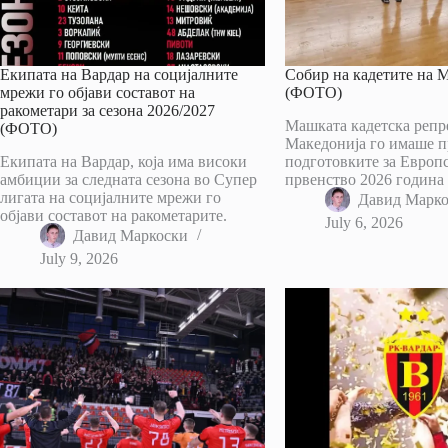
Екипата на Вардар на социјалните
Собир на кадетите на 
мрежи го објави составот на
(ФОТО)
ракометари за сезона 2026/2027
Машката кадетска репр
(ФОТО)
Македонија го имаше п
Екипата на Вардар, која има високи
подготовките за Европ
амбиции за следната сезона во Супер
првенство 2026 година 
лигата на социјалните мрежи го
Давид Марк
објави составот на ракометарите.
July 6, 2026
Давид Маркоски
July 9, 2026