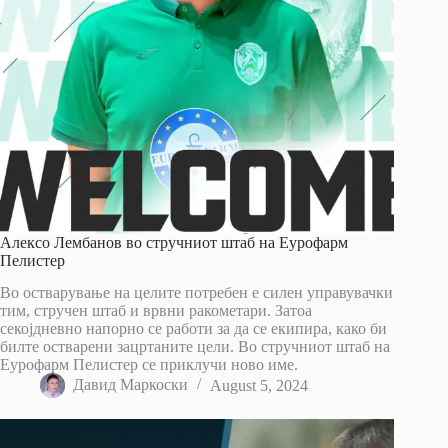
Алексо Лембанов во стручниот штаб на Еурофарм
Пелистер
Во остварување на целите потребен е силен управувачки
тим, стручен штаб и врвни ракометари. Затоа
секојдневно напорно се работи за да се екипира, како би
билте остварени зацртаните цели. Во стручниот штаб на
Еурофарм Пелистер се приклучи ново име.
Давид Маркоски
August 5, 2024