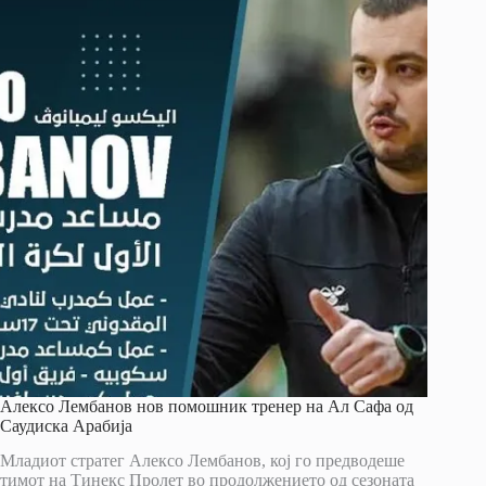
Алексо Лембанов нов помошник тренер на Ал Сафа од
Саудиска Арабија
Младиот стратег Алексо Лембанов, кој го предводеше
тимот на Тинекс Пролет во продолжението од сезоната