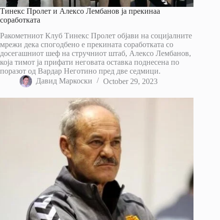
Тинекс Пролет и Алексо Лембанов ја прекинаа
соработката
Ракометниот Клуб Тинекс Пролет објави на социјалните
мрежи дека спогодбено е прекината соработката со
досегашниот шеф на стручниот штаб, Алексо Лембанов,
која тимот ја прифати неговата оставка поднесена по
поразот од Вардар Неготино пред две седмици.
Давид Маркоски
October 29, 2023