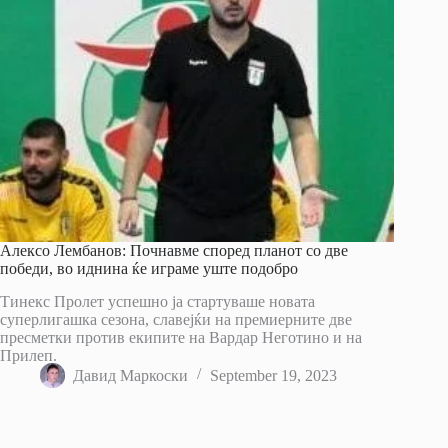
Алексо Лембанов: Почнавме според планот со две
победи, во иднина ќе играме уште подобро
Тинекс Пролет успешно ја стартуваше новата
суперлигашка сезона, славејќи на премиерните две
пресметки против екипите на Вардар Неготино и на
Прилеп.
Давид Маркоски
September 19, 2023