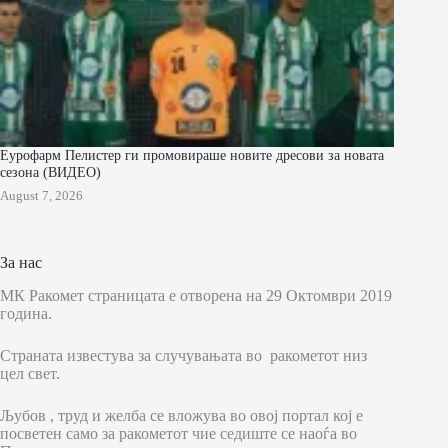
Еурофарм Пелистер ги промовираше новите дресови за новата
сезона (ВИДЕО)
August 7, 2026
За нас
МК Ракомет страницата е отворена на 29 Октомври 2019
година.
Страната известува за случувањата во ракометот низ
цел свет.
Љубов , труд и желба се вложува во овој портал кој е
посветен само за ракометот чие седиште се наоѓа во