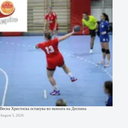
Весна Христоска останува во екипата на Деспина
August 5, 2026