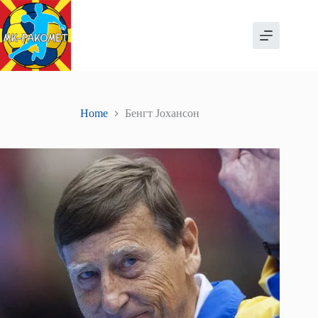
Skip
to
content
Home
Бенгт Јохансон