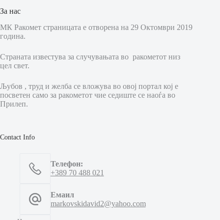
За нас
МК Ракомет страницата е отворена на 29 Октомври 2019
година.
Страната известува за случувањата во ракометот низ
цел свет.
Љубов , труд и желба се вложува во овој портал кој е
посветен само за ракометот чие седиште се наоѓа во
Прилеп.
Contact Info
Телефон:
+389 70 488 021
Емаил
markovskidavid2@yahoo.com