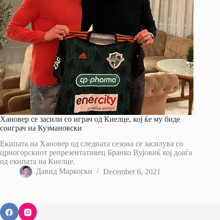
Хановер се засили со играч од Киелце, кој ќе му биде
соиграч на Кузмановски
Екипата на Хановер од следната сезона се засилува со
црногорскиот репрезентативец Бранко Вујовиќ кој доаѓа
од екипата на Киелце.
Давид Маркоски
December 6, 2021