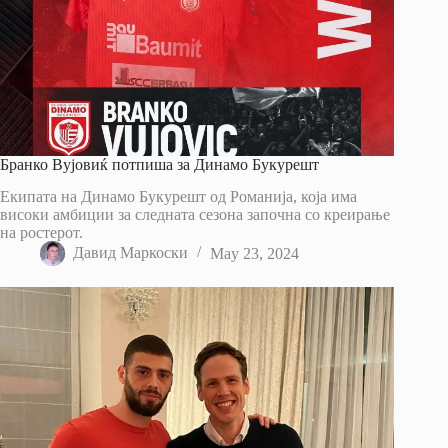
Бранко Вујовиќ потпиша за Динамо Букурешт
Екипата на Динамо Букурешт од Романија, која има
високи амбиции за следната сезона започна со креирање
на ростерот.
Давид Маркоски
May 23, 2024