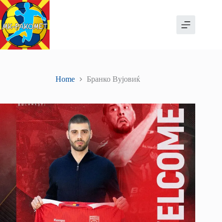
Skip
to
content
Home
Бранко Вујовиќ