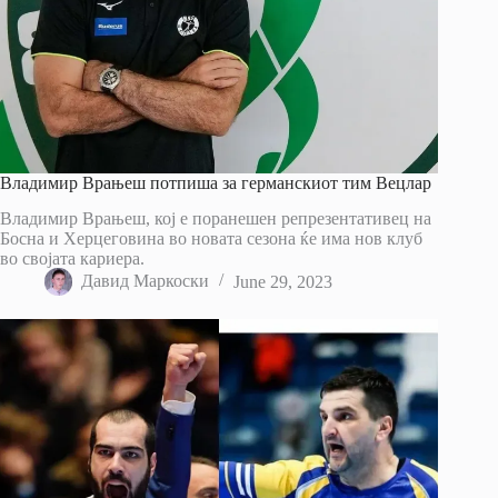
Владимир Врањеш потпиша за германскиот тим Вецлар
Владимир Врањеш, кој е поранешен репрезентативец на
Босна и Херцеговина во новата сезона ќе има нов клуб
во својата кариера.
Давид Маркоски
June 29, 2023