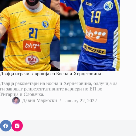
Двајца играчи завршија со Босна и Херцеговина
Двајца ракометари на Босна и Херцеговина, одлучија да
ги завршат репрезентативните кариери по ЕП во
Унгарија и Словачка.
Давид Маркоски
January 22, 2022