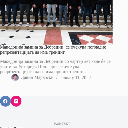
Македонија замина за Дебрецин, се очекува попладне
репрезентацијата да има тренинг
Македонија замина за Дебрецин со чартер лет каде ќе се
упати во Унгарија. Попладне се очекува
репрезентацијата да го има првиот тренинг.
Давид Маркоски
January 11, 2022
Контакт