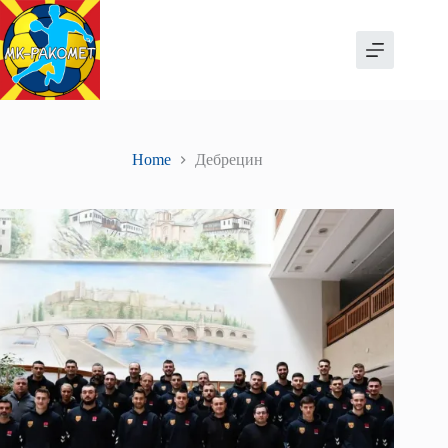
Skip
to
content
Home
Дебрецин