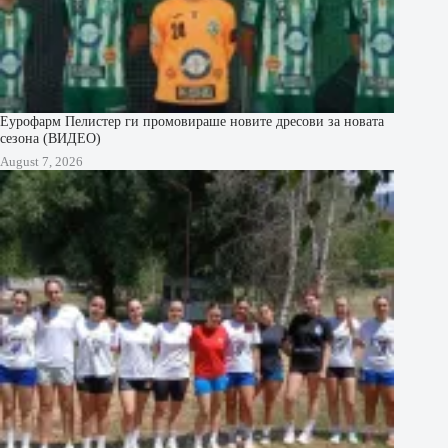
Еурофарм Пелистер ги промовираше новите дресови за новата
сезона (ВИДЕО)
August 7, 2026