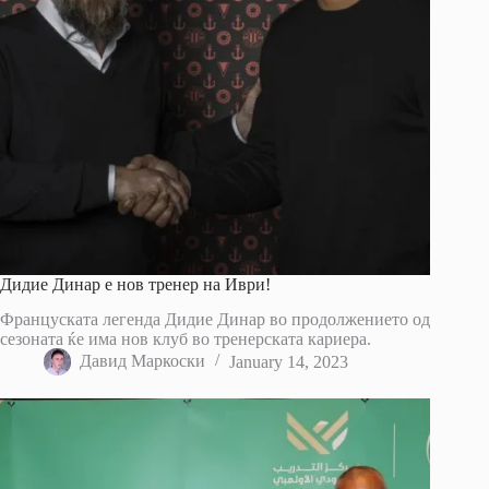
Дидие Динар е нов тренер на Иври!
Француската легенда Дидие Динар во продолжението од
сезоната ќе има нов клуб во тренерската кариера.
Давид Маркоски
January 14, 2023