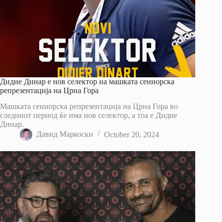
Дидие Динар е нов селектор на машката сениорска
репрезентација на Црна Гора
Машката сениорска репрезентација на Црна Гора во
следниот периoд ќе има нов селектор, а тоа е Дидие
Динар.
Давид Маркоски
October 20, 2024