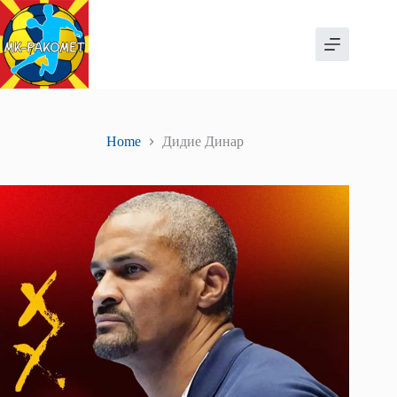
Skip
to
content
Home
Дидие Динар