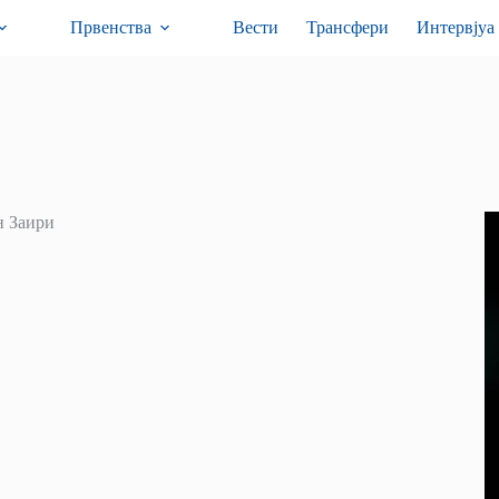
Првенства
Вести
Трансфери
Интервјуа
н Заири