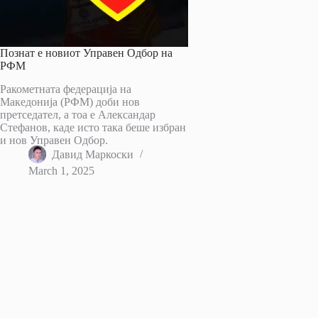
Познат е новиот Управен Одбор на
РФМ
Ракометната федерација на
Македонија (РФМ) доби нов
претседател, а тоа е Александар
Стефанов, каде исто така беше избран
и нов Управен Одбор.
Давид Маркоски
March 1, 2025