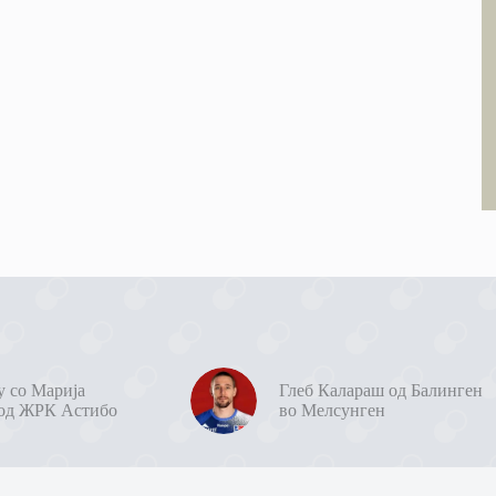
у со Марија
Глеб Калараш од Балинген
од ЖРК Астибо
во Мелсунген