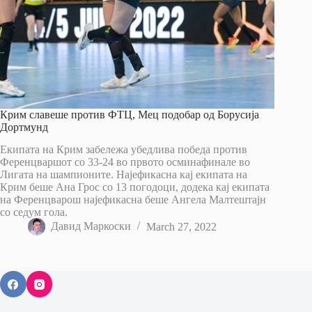
Крим славеше против ФТЦ, Мец подобар од Борусија
Дортмунд
Екипата на Крим забележа убедлива победа против
Ференцваршот со 33-24 во првото осминафинале во
Лигата на шампионите. Најефикасна кај екипата на
Крим беше Ана Грос со 13 погодоци, додека кај екипата
на Ференцварош најефикасна беше Ангела Малтештајн
со седум гола.
Давид Маркоски
March 27, 2022