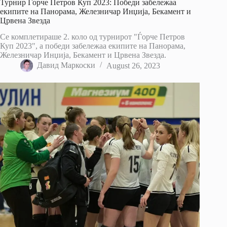
Турнир Ѓорче Петров Куп 2023: Победи забележаа
екипите на Панорама, Железничар Инџија, Бекамент и
Црвена Звезда
Се комплетираше 2. коло од турнирот "Ѓорче Петров
Куп 2023", а победи забележаа екипите на Панорама,
Железничар Инџија, Бекамент и Црвена Звезда.
Давид Маркоски
August 26, 2023