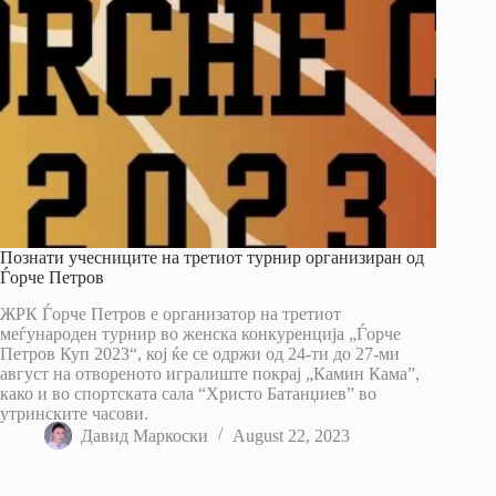
Познати учесниците на третиот турнир организиран од
Ѓорче Петров
ЖРК Ѓорче Петров е организатор на третиот
меѓународен турнир во женска конкуренција „Ѓорче
Петров Куп 2023“, кој ќе се одржи од 24-ти до 27-ми
август на отвореното игралиште покрај „Камин Кама”,
како и во спортската сала “Христо Батанџиев” во
утринските часови.
Давид Маркоски
August 22, 2023