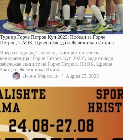
Турнир Ѓорче Петров Куп 2023: Победи за Ѓорче
Петров, ПАОК, Црвена Звезда и Железничар Инџија
Вчера се одигра 1. коло од турнирот во женска
конкуренција "Ѓорче Петров Куп 2023", каде победи
забележаа екипите на Ѓорче Петров, ПАОК, Црвена
Звезда и Железничар Инџија.
Давид Маркоски
August 25, 2023