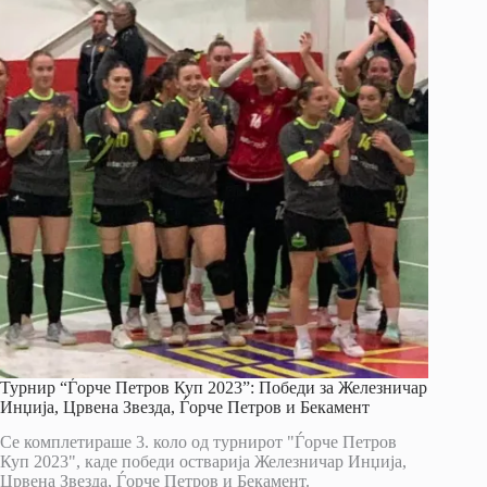
Турнир “Ѓорче Петров Куп 2023”: Победи за Железничар
Инџија, Црвена Звезда, Ѓорче Петров и Бекамент
Се комплетираше 3. коло од турнирот "Ѓорче Петров
Куп 2023", каде победи остварија Железничар Инџија,
Црвена Звезда, Ѓорче Петров и Бекамент.