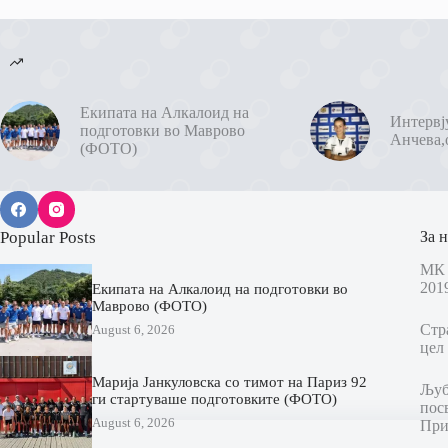
Екипата на Алкалоид на
Интервј
подготовки во Маврово
Анчева,
(ФОТО)
Popular Posts
За н
МК 
201
Екипата на Алкалоид на подготовки во
Маврово (ФОТО)
Стр
August 6, 2026
цел 
Марија Јанкуловска со тимот на Париз 92
Љубо
ги стартуваше подготовките (ФОТО)
пос
August 6, 2026
При