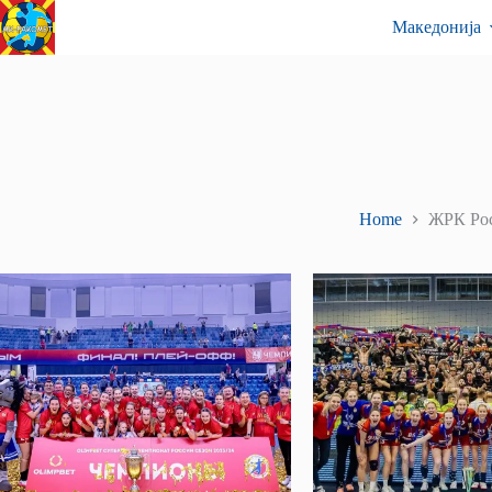
Skip
Контакт
Македонија
to
content
Home
ЖРК Ро