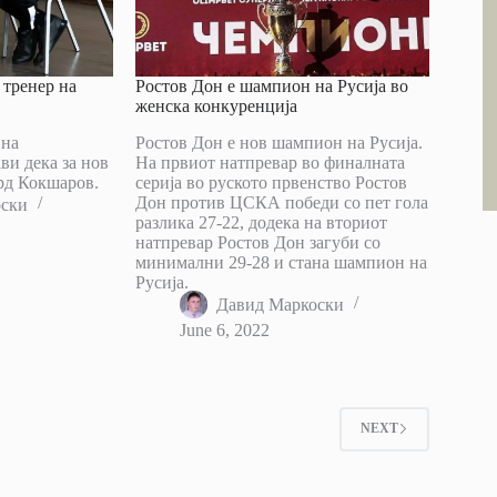
 тренер на
Ростов Дон е шампион на Русија во
женска конкуренција
 на
Ростов Дон е нов шампион на Русија.
ви дека за нов
На првиот натпревар во финалната
рд Кокшаров.
серија во руското првенство Ростов
Дон против ЦСКА победи со пет гола
оски
разлика 27-22, додека на вториот
натпревар Ростов Дон загуби со
минимални 29-28 и стана шампион на
Русија.
Давид Маркоски
June 6, 2022
2
NEXT