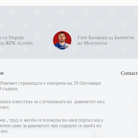
у со Марија
Глеб Калараш од Балинген
од ЖРК Астибо
во Мелсунген
ас
Contact
Ракомет страницата е отворена на 29 Октомври
9 година.
аната известува за случувањата во ракометот низ
свет.
в , труд и желба се вложува во овој портал кој е
ветен само за ракометот чие седиште се наоѓа во
леп.