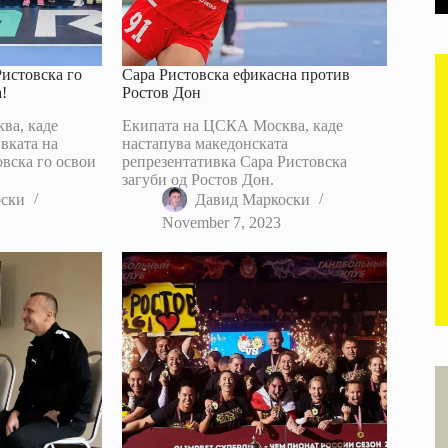
истовска го
Сара Ристовска ефикасна против
!
Ростов Дон
ва, каде
Екипата на ЦСКА Москва, каде
вката на
настапува македонската
вска го освои
репрезентативка Сара Ристовска
загуби од Ростов Дон.
оски
Давид Маркоски
November 7, 2023