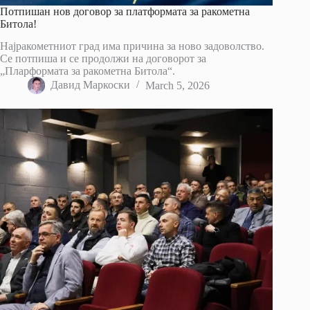
Потпишан нов договор за платформата за ракометна
Битола!
Најракометниот град има причина за ново задоволство.
Се потпиша и се продолжи на договорот за
„Пларформата за ракометна Битола“.
Давид Маркоски
March 5, 2026