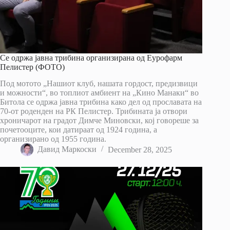
Се одржа јавна трибина организирана од Еурофарм
Пелистер (ФОТО)
Под мотото „Нашиот клуб, нашата гордост, предизвици
и можности“, во топлиот амбиент на „Кино Манаки“ во
Битола се одржа јавна трибина како дел од прославата на
70-от роденден на РК Пелистер. Трибината ја отвори
хроничарот на градот Димче Миновски, кој говореше за
почетооците, кои датираат од 1924 година, а
организирано од 1955 година.
Давид Маркоски
December 28, 2025