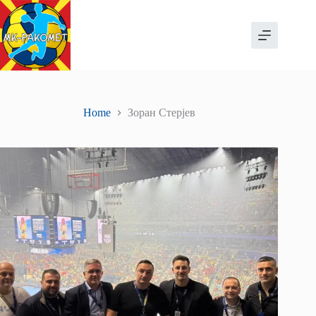
Skip
to
content
Home
Зоран Стерјев