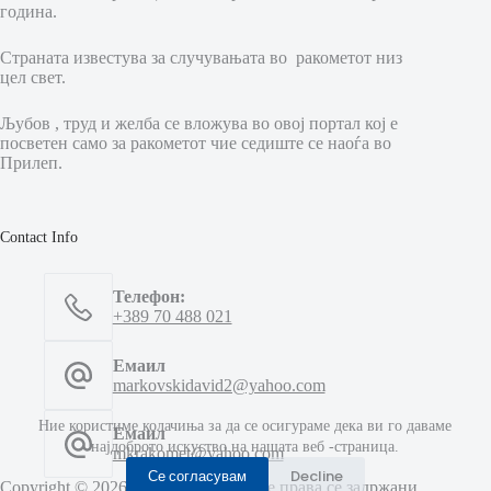
година.
Страната известува за случувањата во ракометот низ
цел свет.
Љубов , труд и желба се вложува во овој портал кој е
посветен само за ракометот чие седиште се наоѓа во
Прилеп.
Contact Info
Телефон:
+389 70 488 021
Емаил
markovskidavid2@yahoo.com
Ние користиме колачиња за да се осигураме дека ви го даваме
Емаил
најдоброто искуство на нашата веб -страница.
mkrakomet@yahoo.com
Се согласувам
Decline
Copyright © 2026 МК Ракомет - Сите права се задржани