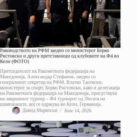
Раководството на РФМ заедно со министерот Борко
Ристовски и други претставници од клубовите на Ф4 во
Келн (ФОТО)
Претседателот на Ракометната федерација на
Македонија, Александар Стефанов, заедно со
генералниот секретар на РФМ, Влатко Тасевски,
министерот за спорт, Борко Ристовски, како и делегација
на Ракометната федерација на Македонија, присуствува
на завршниот турнир – Ф4 турнирот од Лигата на
шампионите, кој се одржува во Келн, Германија.
Давид Маркоски
June 14, 2026