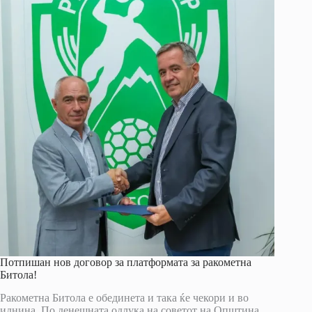
Потпишан нов договор за платформата за ракометна
Битола!
Ракометна Битола е обединета и така ќе чекори и во
иднина. По денешната одлука на советот на Општина