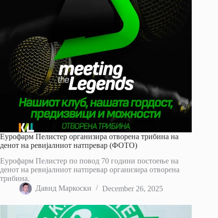
Еурофарм Пелистер организира отворена трибина на
денот на ревијалниот натпревар (ФОТО)
Еурофарм Пелистер по повод 70 години постоење на
денот на ревијалниот натпревар организира отворена
трибина.
Давид Маркоски
December 26, 2025