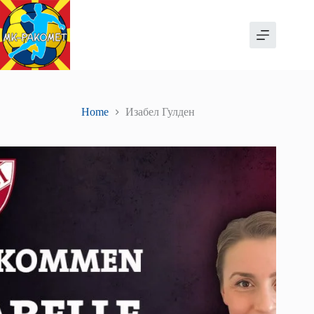
Skip
to
content
Home
Изабел Гулден