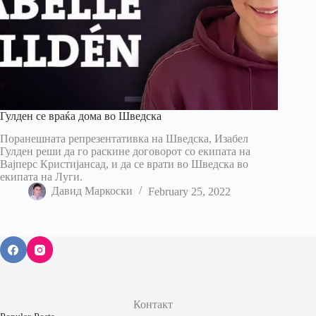
Гулден се враќа дома во Шведска
Поранешната репрезентативка на Шведска, Изабел
Гулден реши да го раскине договорот со екипата на
Вајперс Кристијансад, и да се врати во Шведска во
екипата на Луги.
Давид Маркоски
February 25, 2022
Контакт