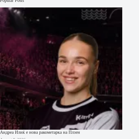
Popular Posts
Андреа Илиќ е нова ракометарка на Плзен