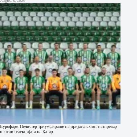
August 8, 2026
Еурофарм Пелистер триумфираше на пријателскиот натпревар
против селекцијата на Катар