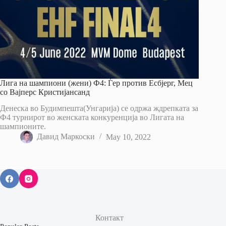
Лига на шампиони (жени) Ф4: Ѓер против Есбјерг, Мец
со Вајперс Кристијансанд
Денеска во Будимпешта(Унгарија) се одржа ждрепката за
Ф4 турнирот во женската конкуренција во Лигата на
шампионите.
Давид Маркоски
May 10, 2022
Контакт