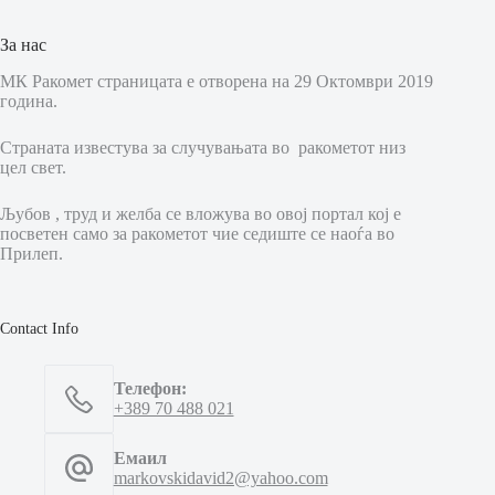
За нас
МК Ракомет страницата е отворена на 29 Октомври 2019
година.
Страната известува за случувањата во ракометот низ
цел свет.
Љубов , труд и желба се вложува во овој портал кој е
посветен само за ракометот чие седиште се наоѓа во
Прилеп.
Contact Info
Телефон:
+389 70 488 021
Емаил
markovskidavid2@yahoo.com