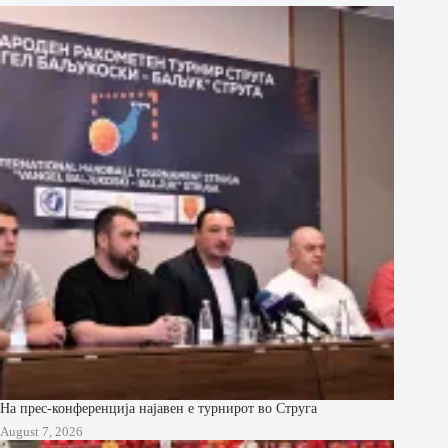
На прес-конференција најавен е турнирот во Струга
August 7, 2026