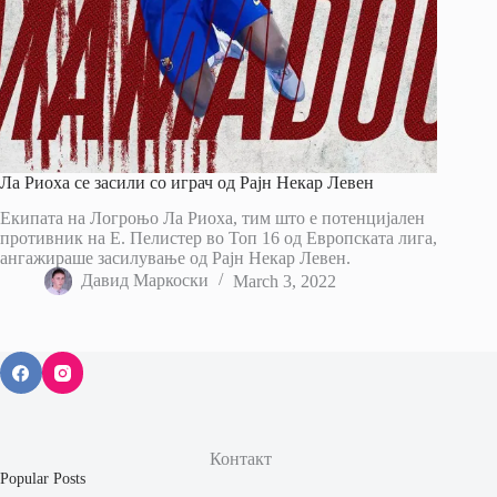
Ла Риоха се засили со играч од Рајн Некар Левен
Екипата на Логроњо Ла Риоха, тим што е потенцијален
противник на Е. Пелистер во Топ 16 од Европската лига,
ангажираше засилување од Рајн Некар Левен.
Давид Маркоски
March 3, 2022
Контакт
Popular Posts