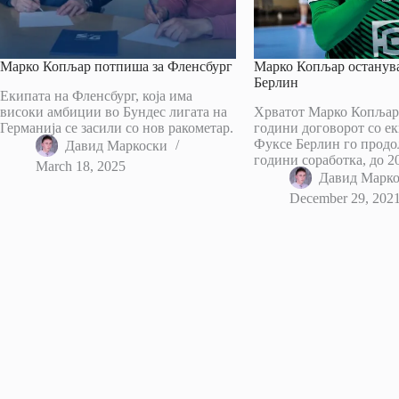
Марко Копљар потпиша за Фленсбург
Марко Копљар останув
Берлин
Екипата на Фленсбург, која има
високи амбиции во Бундес лигата на
Хрватот Марко Копљар 
Германија се засили со нов ракометар.
години договорот со ек
Фуксе Берлин го продо
Давид Маркоски
години соработка, до 2
March 18, 2025
Давид Марк
December 29, 202