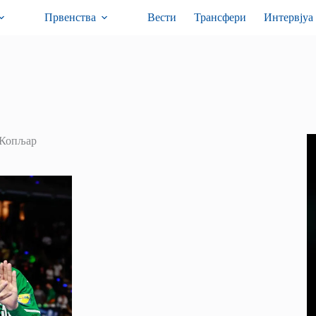
Првенства
Вести
Трансфери
Интервјуа
 Копљар