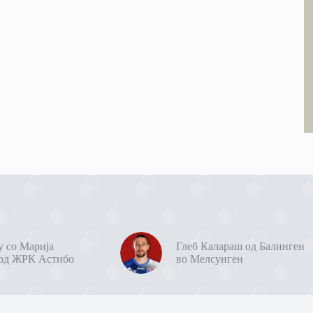
у со Марија
Глеб Калараш од Балинген
од ЖРК Астибо
во Мелсунген