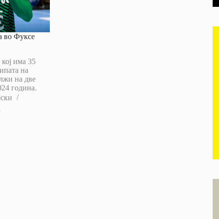
а во Фуксе
кој има 35
ипата на
лжи на две
024 година.
оски
1