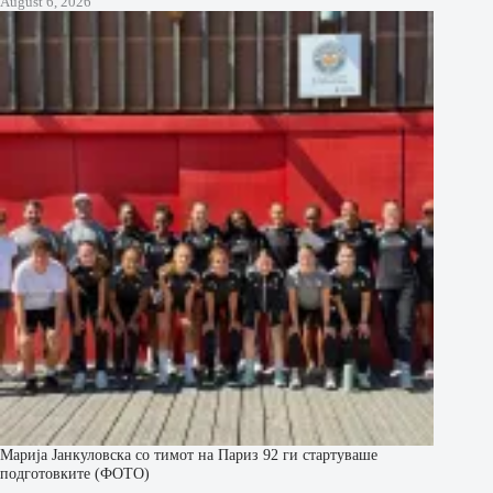
August 6, 2026
Марија Јанкуловска со тимот на Париз 92 ги стартуваше
подготовките (ФОТО)