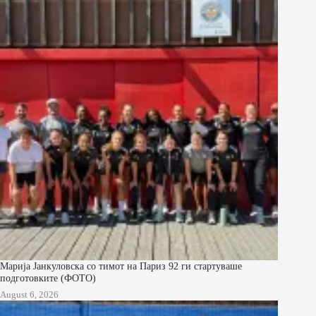
Марија Јанкуловска со тимот на Париз 92 ги стартуваше
подготовките (ФОТО)
August 6, 2026