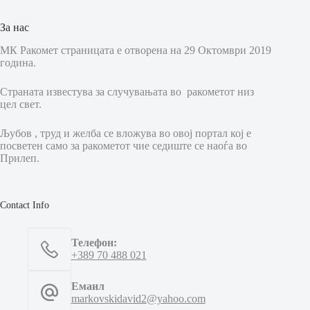
За нас
МК Ракомет страницата е отворена на 29 Октомври 2019
година.
Страната известува за случувањата во ракометот низ
цел свет.
Љубов , труд и желба се вложува во овој портал кој е
посветен само за ракометот чие седиште се наоѓа во
Прилеп.
Contact Info
Телефон:
+389 70 488 021
Емаил
markovskidavid2@yahoo.com