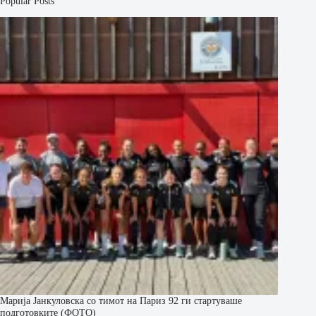
Popular Posts
Марија Јанкуловска со тимот на Париз 92 ги стартуваше
подготовките (ФОТО)