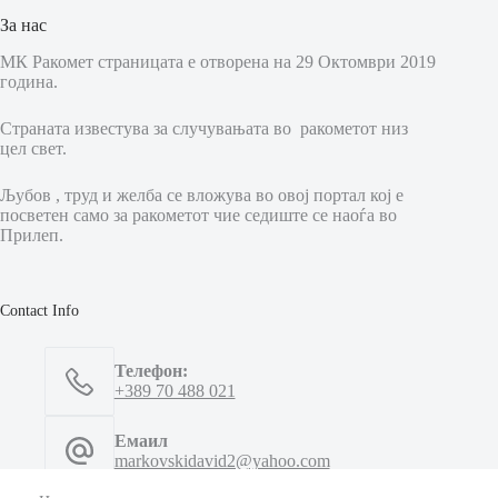
За нас
МК Ракомет страницата е отворена на 29 Октомври 2019
година.
Страната известува за случувањата во ракометот низ
цел свет.
Љубов , труд и желба се вложува во овој портал кој е
посветен само за ракометот чие седиште се наоѓа во
Прилеп.
Contact Info
Телефон:
+389 70 488 021
Емаил
markovskidavid2@yahoo.com