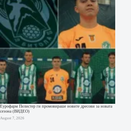
Еурофарм Пелистер ги промовираше новите дресови за новата
сезона (ВИДЕО)
August 7, 2026