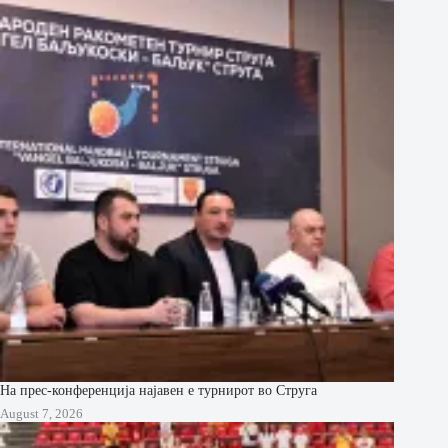
На прес-конференција најавен е турнирот во Струга
August 7, 2026