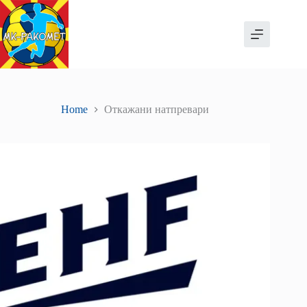
Skip
to
content
Home
Откажани натпревари