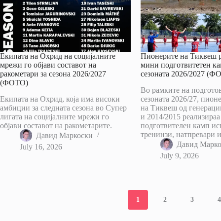
Екипата на Охрид на социјалните
Пионерите на Тиквеш 
мрежи го објави составот на
мини подготвитетен ка
ракометари за сезона 2026/2027
сезоната 2026/2027 (Ф
(ФОТО)
Во рамките на подготов
Екипата на Охрид, која има високи
сезоната 2026/27, пион
амбиции за следната сезона во Супер
на Тиквеш од генераци
лигата на социјалните мрежи го
и 2014/2015 реализира
објави составот на ракометарите.
подготвителен камп ис
тренинзи, натпревари 
Давид Маркоски
Давид Марк
July 16, 2026
July 9, 2026
1
2
3