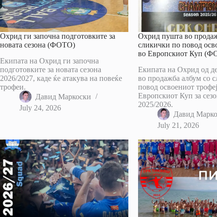
Охрид ги започна подготовките за
Охрид пушта во продаж
новата сезона (ФОТО)
сликички по повод осв
во Европскиот Куп (Ф
Екипата на Охрид ги започна
подготовките за новата сезона
Екипата на Охрид од д
2026/2027, каде ќе атакува на повеќе
во продажба албум со 
трофеи.
повод освоениот трофеј
Европскиот Куп за сезо
Давид Маркоски
2025/2026.
July 24, 2026
Давид Марк
July 21, 2026