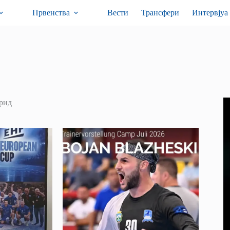
Првенства
Вести
Трансфери
Интервјуа
рид