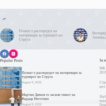
Познат е распоредот на
Интервј
натпревари за турнирот во
Анчева,
Струга
Popular Posts
За н
МК 
201
Познат е распоредот на натпревари за
турнирот во Струга
Стр
August 9, 2026
цел 
Мартин Димов го засили тимот на
Љубо
Вардар Неготино
пос
August 9, 2026
При