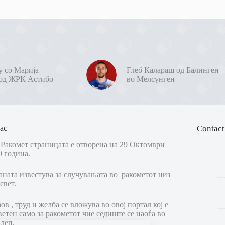
у со Марија
Глеб Калараш од Балинген
од ЖРК Астибо
во Мелсунген
ас
Contact
Ракомет страницата е отворена на 29 Октомври
9 година.
аната известува за случувањата во ракометот низ
свет.
в , труд и желба се вложува во овој портал кој е
ветен само за ракометот чие седиште се наоѓа во
леп.