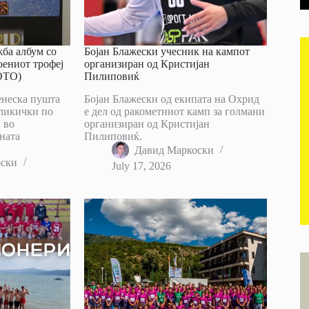
ба албум со
Бојан Блажески учесник на кампот
оениот трофеј
организиран од Кристијан
ОТО)
Пилиповиќ
енеска пушта
Бојан Блажески од екипата на Охрид
сликички по
е дел од ракометниот камп за голмани
 во
организиран од Кристијан
ната
Пилиповиќ.
Давид Маркоски
оски
July 17, 2026