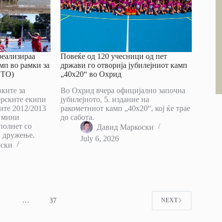
реализираа
Повеќе од 120 учесници од пет
мп во рамки за
држави го отворија јубилејниот камп
ОТО)
„40х20“ во Охрид
ките за
Во Охрид вчера официјално започна
ерските екипи
јубилејното, 5. издание на
ите 2012/2013
ракометниот камп „40х20“, кој ќе трае
а мини
до сабота.
полнет со
Давид Маркоски
и дружење.
July 6, 2026
оски
4
…
37
NEXT