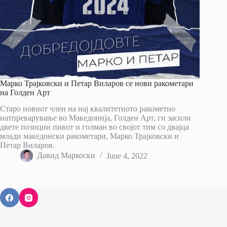
Марко Трајковски и Петар Виларов се нови ракометари
на Голден Арт
Старо новиот член на нај квалитетното ракометно
натпреварување во Македонија, Голден Арт, ги засили
двете позиции пивот и голман во својот тим со двајца
млади македонски ракометари, Марко Трајковски и
Петар Виларов.
Давид Маркоски
June 4, 2022