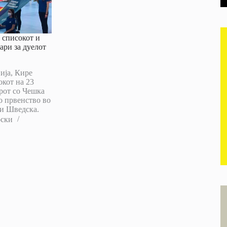
 списокот и
ари за дуелот
ија, Кире
окот на 23
рот со Чешка
о првенство во
 и Шведска.
оски