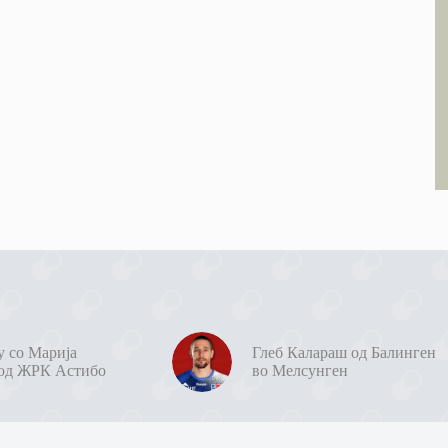
у со Марија
Глеб Калараш од Балинген
од ЖРК Астибо
во Мелсунген