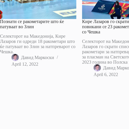
Познати се ракометарите што ќе
Кире Лазаров го скрати
патуваат во Злин
повикани се 23 ракомет
со Чешка
Селекторот на Македонија, Кире
Лазаров ги одреди 18 ракометари што
Селекторот на Македон
ќе патуваат во Злин за натпреварот со
Лазаров го скрати спис
Чешка.
ракометари за натпрева
за пласман на Светскот
Давид Маркоски
2023 година во Полска
April 12, 2022
Давид Марк
April 6, 2022