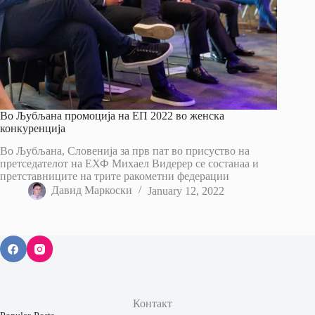
Во Љубљана промоција на ЕП 2022 во женска
конкуренција
Во Љубљана, Словенија за прв пат во присуство на
претседателот на ЕХФ Михаел Видерер се состанаа и
претставниците на трите ракометни федерации
Давид Маркоски
January 12, 2022
Контакт