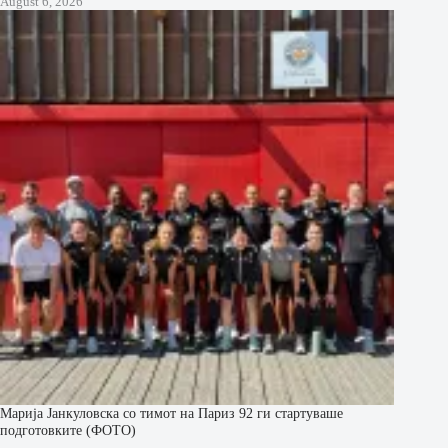
August 6, 2026
Марија Јанкуловска со тимот на Париз 92 ги стартуваше
подготовките (ФОТО)