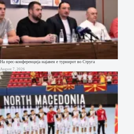
На прес-конференција најавен е турнирот во Струга
August 7, 2026