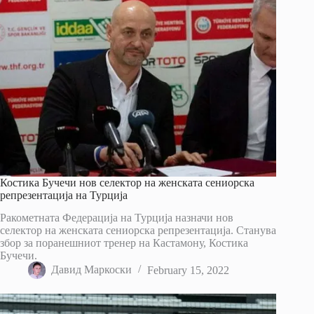
Костика Бучечи нов селектор на женската сениорска
репрезентација на Турција
Ракометната Федерација на Турција назначи нов
селектор на женската сениорска репрезентација. Станува
збор за поранешниот тренер на Кастамону, Костика
Бучечи.
Давид Маркоски
February 15, 2022