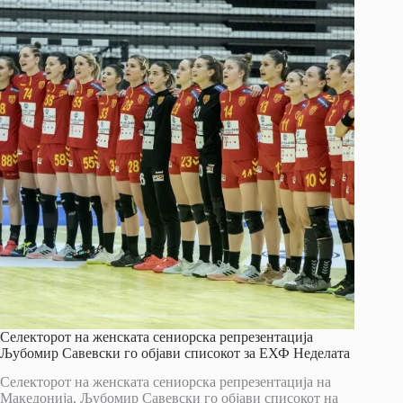
Селекторот на женската сениорска репрезентација
Љубомир Савевски го објави списокот за ЕХФ Неделата
Селекторот на женската сениорска репрезентација на
Македонија, Љубомир Савевски го објави списокот на