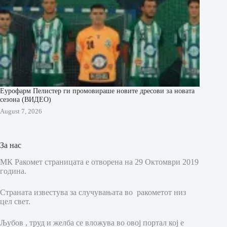
Еурофарм Пелистер ги промовираше новите дресови за новата
сезона (ВИДЕО)
August 7, 2026
За нас
МК Ракомет страницата е отворена на 29 Октомври 2019
година.
Страната известува за случувањата во ракометот низ
цел свет.
Љубов , труд и желба се вложува во овој портал кој е