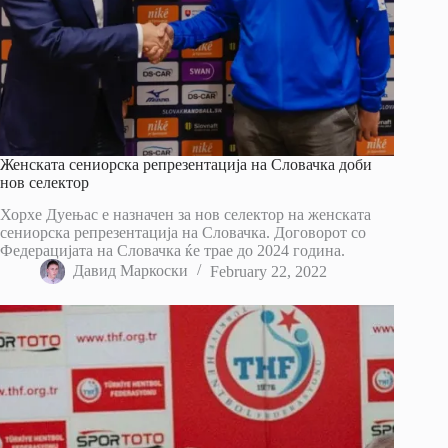
Женската сениорска репрезентација на Словачка доби
нов селектор
Хорхе Дуењас е назначен за нов селектор на женската
сениорска репрезентација на Словачка. Договорот со
Федерацијата на Словачка ќе трае до 2024 година.
Давид Маркоски
February 22, 2022