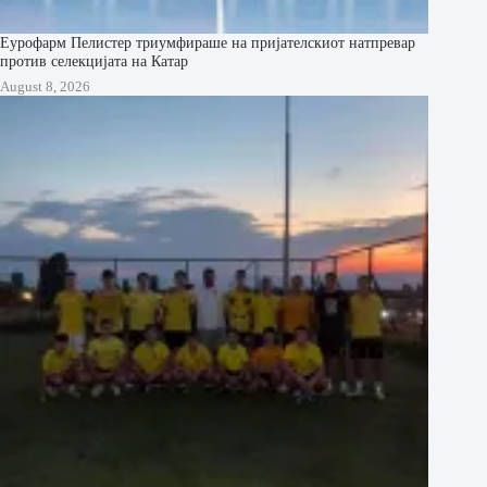
Еурофарм Пелистер триумфираше на пријателскиот натпревар
против селекцијата на Катар
August 8, 2026