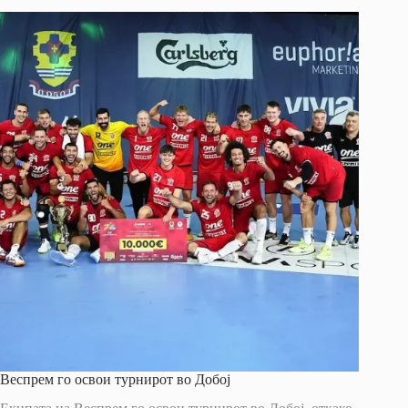
Веспрем го освои турнирот во Добој