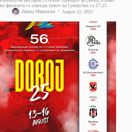
Екипата на Веспрем го освои турнирот во Добој, откако
во финалето го совлада тимот на Гумерсбах со 27-25.
Давид Маркоски
August 22, 2025