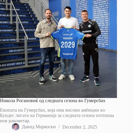
Никола Рогановиќ од следната сезона во Гумерсбах
Екипата на Гумерсбах, која има високи амбиции во
Бундес лигата на Германија за следната сезона потпиша
нов ракометар.
Давид Маркоски
December 2, 2025