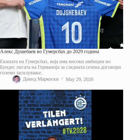
Алекс Душебаев во Гумерсбах до 2029 година
Екипата на Гумерсбах, која има високи амбиции во
Бундес лигата на Германија за следната сезона договори
големо засилување.
Давид Маркоски
May 29, 2026