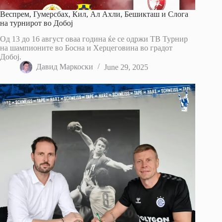
Веспрем, Гумерсбах, Кил, Ал Ахли, Бешикташ и Слога
на турнирот во Добој
Од 13 до 16 август оваа година ќе се одржи ТВ Турнир
на шампионите во Босна и Херцеговина во градот
Добој.
Давид Маркоски
June 29, 2025