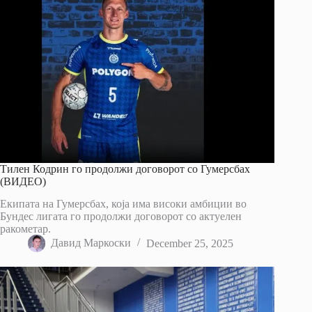
Тилен Кодрин го продолжи договорот со Гумерсбах
(ВИДЕО)
Екипата на Гумерсбах, која има високи амбиции во
Бундес лигата го продолжи договорот со актуелен
ракометар.
Давид Маркоски
December 25, 2025