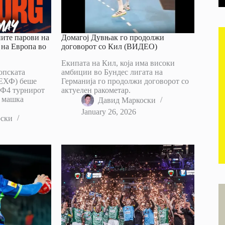
ите парови на
Домагој Дувњак го продолжи
 на Европа во
договорот со Кил (ВИДЕО)
Екипата на Кил, која има високи
опската
амбиции во Бундес лигата на
(ЕХФ) беше
Германија го продолжи договорот со
 Ф4 турнирот
актуелен ракометар.
о машка
Давид Маркоски
January 26, 2026
оски