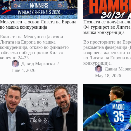
Мелсунген ја освои Лигата на Европа
Познати се полуфиналн
во машка конкуренција
Ф4 турнирот во Лигата
машка конкуренција
Екипата на Мелсунген ја освои
Лигата на Европа во машка
Во просториите на Евр
конкуренција, откако во финалето
ракометна федерација 
забележа победа против Кил со
извршена ждрепката за
конечни 24-23.
во Лигата на Европа в
конкуренција.
Давид Маркоски
Давид Марк
June 4, 2026
May 18, 2026