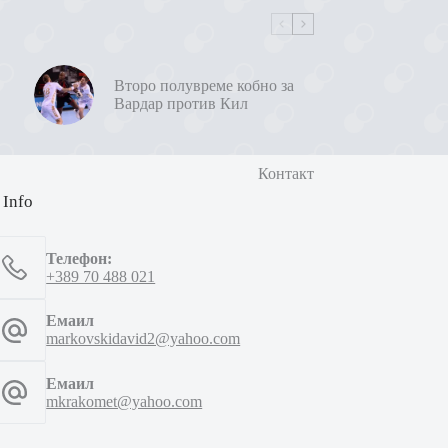
Второ полувреме кобно за
Вардар против Кил
Контакт
 Info
Телефон:
+389 70 488 021
Емаил
markovskidavid2@yahoo.com
Емаил
mkrakomet@yahoo.com