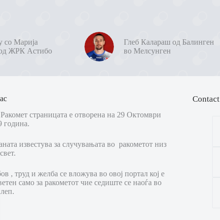
у со Марија
Глеб Калараш од Балинген
од ЖРК Астибо
во Мелсунген
ас
Contact
Ракомет страницата е отворена на 29 Октомври
9 година.
аната известува за случувањата во ракометот низ
свет.
в , труд и желба се вложува во овој портал кој е
ветен само за ракометот чие седиште се наоѓа во
леп.