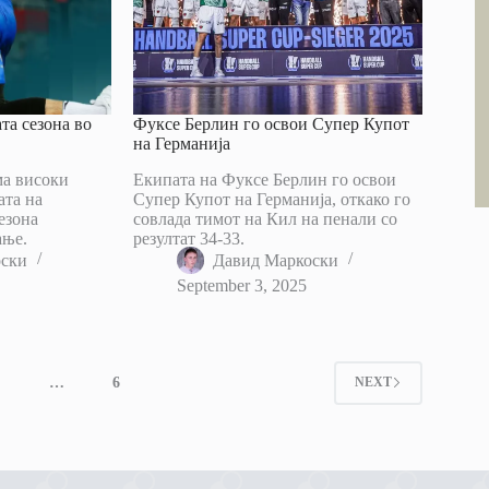
та сезона во
Фуксе Берлин го освои Супер Купот
на Германија
ма високи
Екипата на Фуксе Берлин го освои
ата на
Супер Купот на Германија, откако го
езона
совлада тимот на Кил на пенали со
ање.
резултат 34-33.
оски
Давид Маркоски
September 3, 2025
4
…
6
NEXT