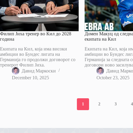
Филип Јиха тренер во Кил до 2028
Домен Макуц од следна
година
екипата на Кил
Екипата на Кил, која има високи
Екипата на Кил, која и
амбиции во Бундес лигата на
амбиции во Бундес лиг
Германија го продолжи договорот со
Германија за следната с
тренерот Филип Јиха.
договори ново засилув
Давид Маркоски
Давид Марк
December 10, 2025
October 23, 2025
1
2
3