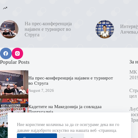
На прес-конференција
Интервј
најавен е турнирот во
Анчева,
Струга
Popular Posts
За н
МК 
201
На прес-конференција најавен е турнирот
во Струга
Стр
August 7, 2026
цел 
Кадетите на Македонија ја совладаа
Љубо
Португалија
пос
August 7, 2026
При
Ние користиме колачиња за да се осигураме дека ви го
даваме најдоброто искуство на нашата веб -страница.
Еурофарм Пелистер ги промовираше
новите дресови за новата сезона