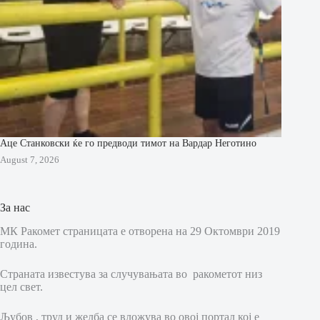
Аце Станковски ќе го предводи тимот на Вардар Неготино
August 7, 2026
За нас
МК Ракомет страницата е отворена на 29 Октомври 2019
година.
Страната известува за случувањата во ракометот низ
цел свет.
Љубов , труд и желба се вложува во овој портал кој е