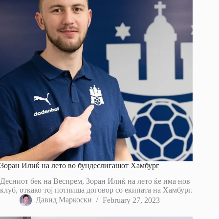
Зоран Илиќ на лето во бундеслигашот Хамбург
Десниот бек на Веспрем, Зоран Илиќ на лето ќе има нов
клуб, откако тој потпиша договор со екипата на Хамбург.
Давид Маркоски
February 27, 2023