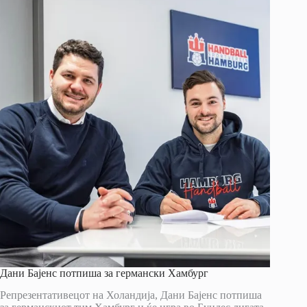
Дани Бајенс потпиша за германски Хамбург
Репрезентативецот на Холандија, Дани Бајенс потпиша