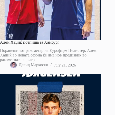
Алем Хаџиќ потпиша за Хамбург
Поранешниот ракометар на Еурофарм Пелистер, Алем
Хаџиќ во новата сезона ќе има нов предизвик во
ракометната кариера.
Давид Маркоски
July 21, 2026