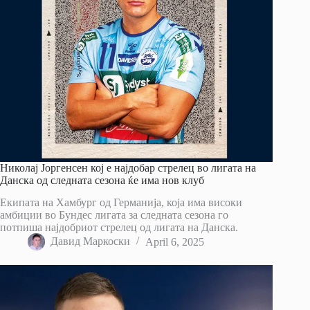
Николај Јоргенсен кој е најдобар стрелец во лигата на
Данска од следната сезона ќе има нов клуб
Екипата на Хамбург од Германија, која има високи
амбиции во Бундес лигата за следната сезона го
потпиша најдобриот стрелец од лигата на Данска.
Давид Маркоски
April 6, 2025