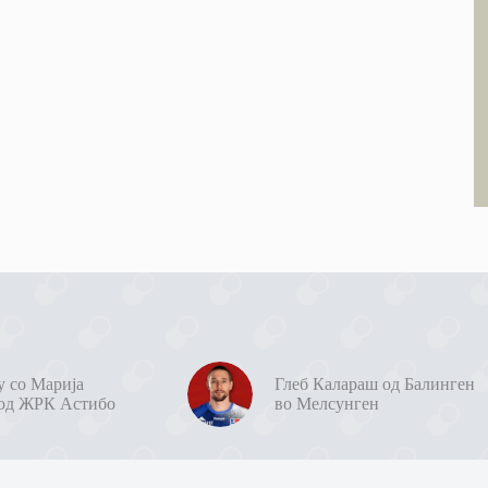
у со Марија
Глеб Калараш од Балинген
од ЖРК Астибо
во Мелсунген