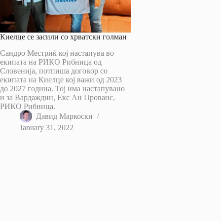
Киелце се засили со хрватски голман
Сандро Местриќ кој настапува во
екипата на РИКО Рибница од
Словенија, потпиша договор со
екипата на Киелце кој важи од 2023
до 2027 година. Тој има настапувано
и за Вардаждин, Екс Ан Прованс,
РИКО Рибница.
Давид Маркоски
January 31, 2022