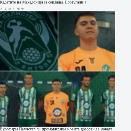
Кадетите на Македонија ја совладаа Португалија
August 7, 2026
Еурофарм Пелистер ги промовираше новите дресови за новата