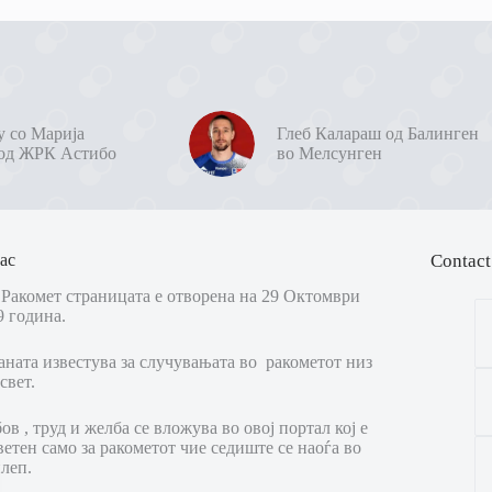
у со Марија
Глеб Калараш од Балинген
од ЖРК Астибо
во Мелсунген
ас
Contact
Ракомет страницата е отворена на 29 Октомври
9 година.
аната известува за случувањата во ракометот низ
свет.
в , труд и желба се вложува во овој портал кој е
ветен само за ракометот чие седиште се наоѓа во
леп.