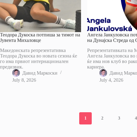
Теодора Дукоска потпиша за тимот на
Ангела Јанкуловска по
Јувента Михаловце
на Дунајска Стреда од 
Македонската репрезентативка
Репрезентативката на 
Теодора Дукоска во новата сезона ќе
Ангела Јанкуловска во 
го има првиот интернационален
ќе има нов клуб во рак
предизвик.
кариера.
Давид Маркоски
Давид Марк
July 8, 2026
July 4, 2026
1
2
3