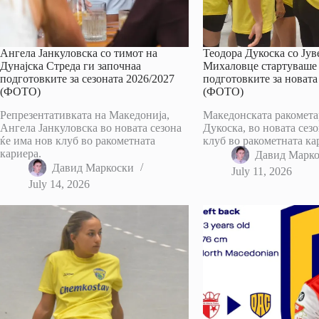
Ангела Јанкуловска со тимот на
Теодора Дукоска со Јув
Дунајска Стреда ги започнаа
Михаловце стартуваше
подготовките за сезоната 2026/2027
подготовките за новата
(ФОТО)
(ФОТО)
Репрезентативката на Македонија,
Македонската ракомета
Ангела Јанкуловска во новата сезона
Дукоска, во новата сез
ќе има нов клуб во ракометната
клуб во ракометната ка
кариера.
Давид Марк
Давид Маркоски
July 11, 2026
July 14, 2026