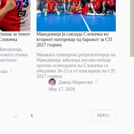
тпиша за тимот
Македонија ја совлада Словачка во
Словачка
вториот натпревар од баражот за СП
2027 година
Македонија,
новата сезона
Машката сениорска репрезентација на
ометната
Македонија забележа висока победа
против селекцијата на Словачка со
убедливи 38-23 и се пласираше на СП
оски
2027 година.
Давид Маркоски
May 17, 2026
4
…
6
NEXT