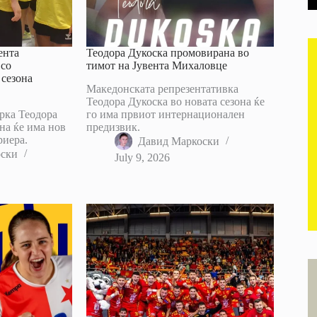
ента
Теодора Дукоска промовирана во
 со
тимот на Јувента Михаловце
 сезона
Македонската репрезентативка
Теодора Дукоска во новата сезона ќе
рка Теодора
го има првиот интернационален
она ќе има нов
предизвик.
риера.
Давид Маркоски
оски
July 9, 2026