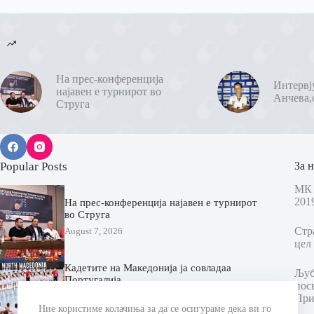
На прес-конференција
Интервј
најавен е турнирот во
Анчева,
Струга
Popular Posts
За н
МК 
201
На прес-конференција најавен е турнирот
во Струга
Стр
August 7, 2026
цел 
Кадетите на Македонија ја совладаа
Љубо
Португалија
пос
August 7, 2026
При
Ние користиме колачиња за да се осигураме дека ви го