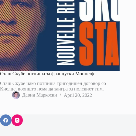
Сташ Скубе потпиша за француски Монпелје
Сташ Скубе иако потпиша тригодишен договор со
Киелце, воопшто нема да заигра за полскиот тим.
Давид Маркоски
April 20, 2022