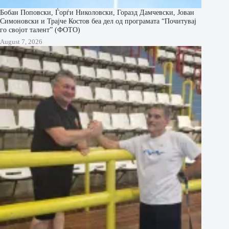
Бобан Поповски, Ѓорѓи Николовски, Горазд Дамчевски, Јован
Симоновски и Трајче Костов беа дел од програмата “Почитувај
го својот талент” (ФОТО)
August 7, 2026