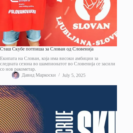
Сташ Скубе потпиша за Слован од Словенија
Екипата на Слован, која има високи амбиции за
следната сезона во шампионатот во Словенија се засили
со нов ракометар.
Давид Маркоски
July 5, 2025