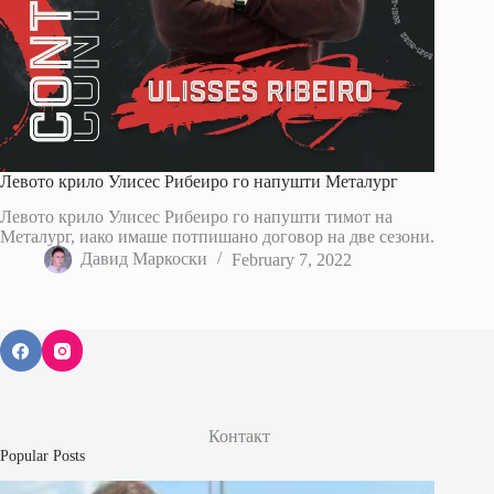
Левото крило Улисес Рибеиро го напушти Металург
Левото крило Улисес Рибеиро го напушти тимот на
Металург, иако имаше потпишано договор на две сезони.
Давид Маркоски
February 7, 2022
Контакт
Popular Posts