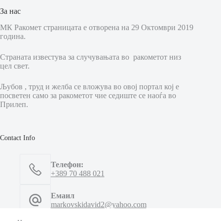
За нас
МК Ракомет страницата е отворена на 29 Октомври 2019
година.
Страната известува за случувањата во ракометот низ
цел свет.
Љубов , труд и желба се вложува во овој портал кој е
посветен само за ракометот чие седиште се наоѓа во
Прилеп.
Contact Info
Телефон:
+389 70 488 021
Емаил
markovskidavid2@yahoo.com