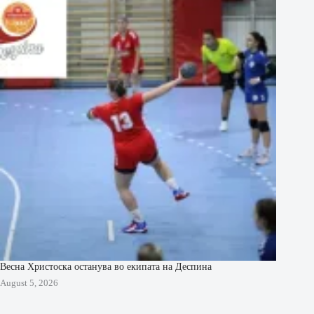
Весна Христоска останува во екипата на Деспина
August 5, 2026