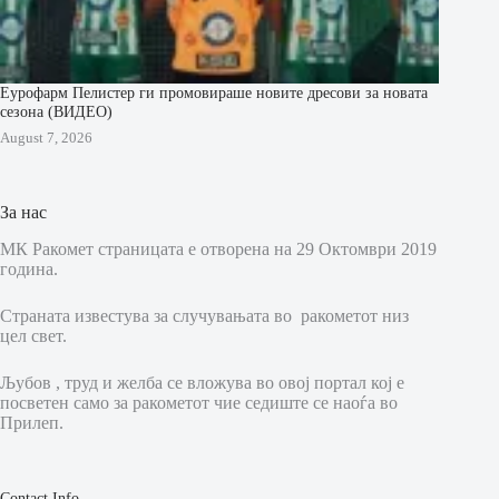
Еурофарм Пелистер ги промовираше новите дресови за новата
сезона (ВИДЕО)
August 7, 2026
За нас
МК Ракомет страницата е отворена на 29 Октомври 2019
година.
Страната известува за случувањата во ракометот низ
цел свет.
Љубов , труд и желба се вложува во овој портал кој е
посветен само за ракометот чие седиште се наоѓа во
Прилеп.
Contact Info