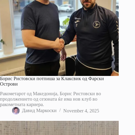
Борис Ристовски потпиша за Клаксвик од Фарски
Острови
Ракометарот од Македонија, Борис Ристовски во
продолжението од сезоната ќе има нов клуб во
ракометната кариера.
Давид Маркоски
November 4, 2025