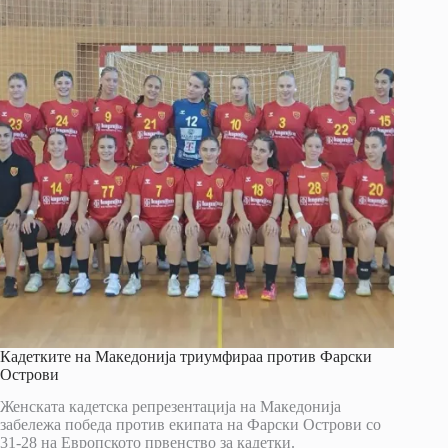
Кадетките на Македонија триумфираа против Фарски
Острови
Женската кадетска репрезентација на Македонија
забележа победа против екипата на Фарски Острови со
31-28 на Европското првенство за кадетки.