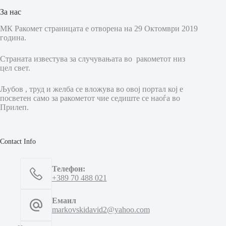
За нас
МК Ракомет страницата е отворена на 29 Октомври 2019
година.
Страната известува за случувањата во ракометот низ
цел свет.
Љубов , труд и желба се вложува во овој портал кој е
посветен само за ракометот чие седиште се наоѓа во
Прилеп.
Contact Info
Телефон:
+389 70 488 021
Емаил
markovskidavid2@yahoo.com