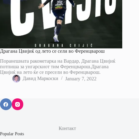
Драгана Цвијиќ од лето се сели во Ференцварош
Поранешната ракометарка на Вардар, Драгана Цвијиќ
потпиша за унгарскиот тим Ференцварош.Драгана
Цвијиќ на лето ќе се пресели во Ференцварош.
Давид Маркоски
January 7, 2022
Контакт
Popular Posts