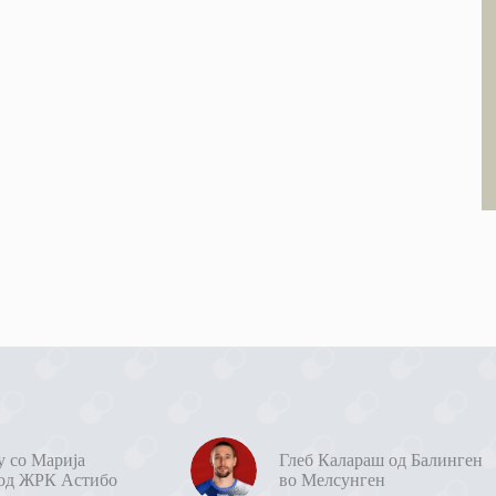
у со Марија
Глеб Калараш од Балинген
од ЖРК Астибо
во Мелсунген