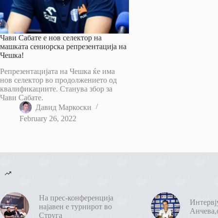
Чави Сабате е нов селектор на
машката сениорска репрезентација на
Чешка!
Репрезентацијата на Чешка ќе има
нов селектор во продолжението од
квалификациите. Станува збор за
Чави Сабате.
Давид Маркоски
February 26, 2022
На прес-конференција
Интервј
најавен е турнирот во
Анчева,
Струга