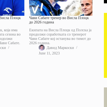
 Висла Плоцк
Чави Сабате тренер во Висла Плоцк
до 2026 година
, која има
Екипата на Висла Плоцк од Полска ја
та сезона во
продолжи соработката со тренерот
родолжи
Чави Сабате кој останува во тимот до
Чави Сабате.
2026 година.
оски
Давид Маркоски
June 11, 2023