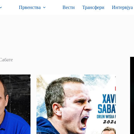
Првенства
Вести
Трансфери
Интервјуа
Сабате