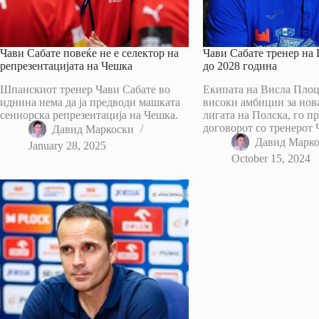
Чави Сабате повеќе не е селектор на
Чави Сабате тренер на
репрезентацијата на Чешка
до 2028 година
Шпанскиот тренер Чави Сабате во
Екипата на Висла Плоцк
иднина нема да ја предводи машката
високи амбиции за нова
сениорска репрезентација на Чешка.
лигата на Полска, го п
договорот со тренерот 
Давид Маркоски
Давид Марк
January 28, 2025
October 15, 2024