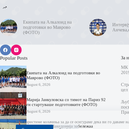
Екипата на Алкалоид на
Интервј
подготовки во Маврово
Анчева,
(ФОТО)
Popular Posts
За н
МК 
201
Екипата на Алкалоид на подготовки во
Маврово (ФОТО)
Стр
August 6, 2026
цел 
Марија Јанкуловска со тимот на Париз 92
Љубо
ги стартуваше подготовките (ФОТО)
пос
August 6, 2026
При
Ние користиме колачиња за да се осигураме дека ви го даваме н
Кадетите на Македонија забележаа