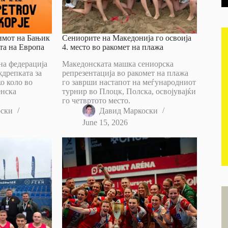
имот на Бањик
Сениорите на Македонија го освоија
та на Европа
4. место во ракомет на плажа
на федерација
Македонската машка сениорска
дрепката за
репрезентација во ракомет на плажа
о коло во
го заврши настапот на меѓународниот
енска
турнир во Плоцк, Полска, освојувајќи
го четвртото место.
оски
Давид Маркоски
June 15, 2026