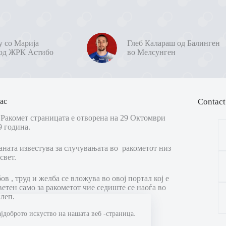
у со Марија
Глеб Калараш од Балинген
од ЖРК Астибо
во Мелсунген
ас
Contact
Ракомет страницата е отворена на 29 Октомври
9 година.
аната известува за случувањата во ракометот низ
свет.
в , труд и желба се вложува во овој портал кој е
ветен само за ракометот чие седиште се наоѓа во
леп.
ајдоброто искуство на нашата веб -страница.