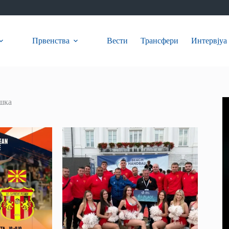
Првенства
Вести
Трансфери
Интервјуа
шка