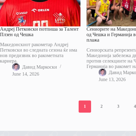
Андреј Петковски потпиша за Талент
Сениорите на Македони
Плзен од Чешка
од Чешка и Германија в
плажа
Македонскиот ракометар Андреј
Петковски во следната сезона ќе има
Сениорската репрезент
нов предизвик во ракометната
Македонија забележа д
кариера.
против селекциите на 
Германија во ракомет н
Давид Маркоски
Давид Марк
June 14, 2026
June 13, 2026
1
2
3