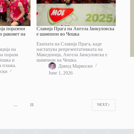
ја поразени
Славија Прага на Ангела Јанкуловска
о ракомет на
е шампион во Чешка
Екипата на Славија Прага, каде
ација на
настапува репрезентативката на
ва порази
Македонија, Ангела Јанкуловска е
Чешка и
шампион на Чешка.
а плажа.
Давид Маркоски
оски
June 1, 2026
4
…
11
NEXT