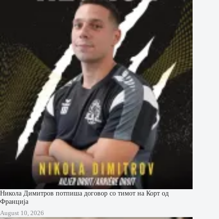
Никола Димитров потпиша договор со тимот на Корт од
Франција
August 10, 2026