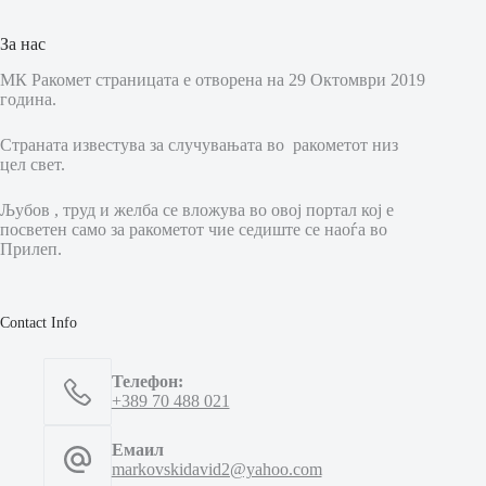
За нас
МК Ракомет страницата е отворена на 29 Октомври 2019
година.
Страната известува за случувањата во ракометот низ
цел свет.
Љубов , труд и желба се вложува во овој портал кој е
посветен само за ракометот чие седиште се наоѓа во
Прилеп.
Contact Info
Телефон:
+389 70 488 021
Емаил
markovskidavid2@yahoo.com