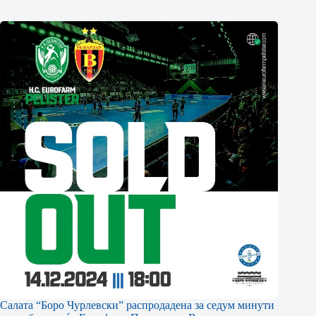
Салата “Боро Чурлевски” распродадена за седум минути