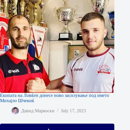
Екипата на Ловќен донесе ново засилување под името
Михајло Шчекиќ
Давид Маркоски
July 17, 2023