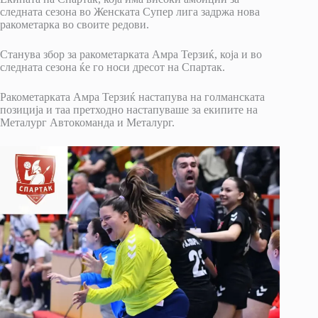
следната сезона во Женската Супер лига задржа нова
ракометарка во своите редови.
Станува збор за ракометарката Амра Терзиќ, која и во
следната сезона ќе го носи дресот на Спартак.
Ракометарката Амра Терзиќ настапува на голманската
позиција и таа претходно настапуваше за екипите на
Металург Автокоманда и Металург.