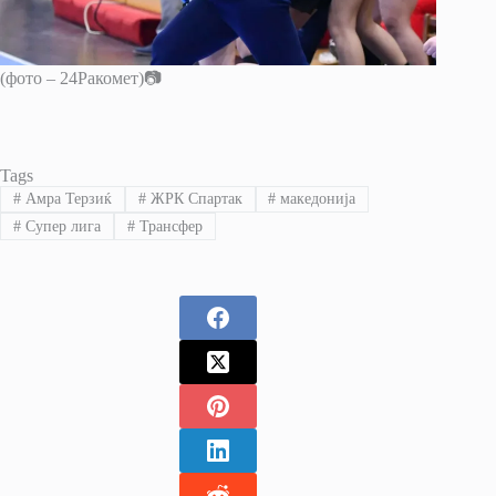
(фото – 24Ракомет)📷
Tags
#
Амра Терзиќ
#
ЖРК Спартак
#
македонија
#
Супер лига
#
Трансфер