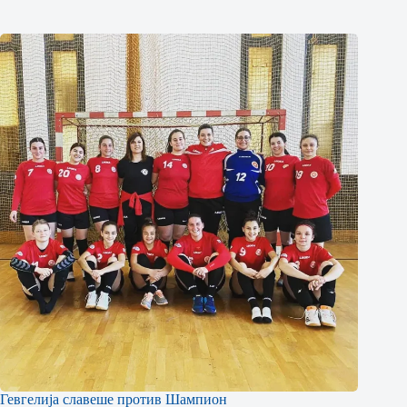
Гевгелија славеше против Шампион