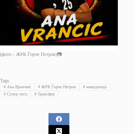
(фото – ЖРК Ѓорче Петров)📷
Tags
#
Ана Вранчиќ
#
ЖРК Ѓорче Петров
#
македонија
#
Супер лига
#
Трансфер