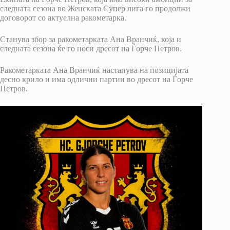
следната сезона во Женската Супер лига го продолжи
договорот со актуелна ракометарка.
Станува збор за ракометарката Ана Вранчиќ, која и
следната сезона ќе го носи дресот на Ѓорче Петров.
Ракометарката Ана Вранчиќ настапува на позицијата
десно крило и има одлични партии во дресот на Ѓорче
Петров.