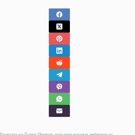
Екипата на Ѓорче Петров, која има високи амбиции за